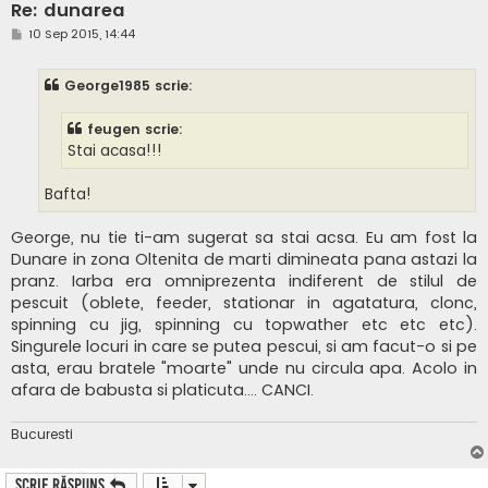
Re: dunarea
M
10 Sep 2015, 14:44
e
s
a
George1985 scrie:
j
feugen scrie:
Stai acasa!!!
Bafta!
George, nu tie ti-am sugerat sa stai acsa. Eu am fost la
Dunare in zona Oltenita de marti dimineata pana astazi la
pranz. Iarba era omniprezenta indiferent de stilul de
pescuit (oblete, feeder, stationar in agatatura, clonc,
spinning cu jig, spinning cu topwather etc etc etc).
Singurele locuri in care se putea pescui, si am facut-o si pe
asta, erau bratele "moarte" unde nu circula apa. Acolo in
afara de babusta si platicuta.... CANCI.
Bucuresti
Scrie răspuns