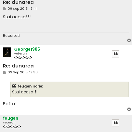
Re: dunarea
M
09 Sep 2015, 19:14
e
s
Stai acasa!!!
a
j
Bucuresti
George1985
veteran
Re: dunarea
M
09 Sep 2015, 19:30
e
s
a
feugen scrie:
j
Stai acasa!!!
Bafta!
feugen
veteran