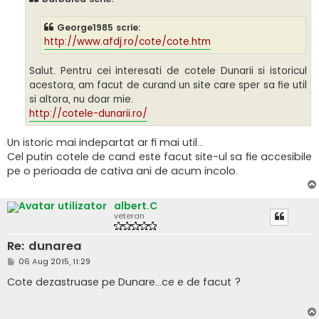
j
George1985 scrie:
http://www.afdj.ro/cote/cote.htm
Salut. Pentru cei interesati de cotele Dunarii si istoricul
acestora, am facut de curand un site care sper sa fie util
si altora, nu doar mie.
http://cotele-dunarii.ro/
Un istoric mai indepartat ar fi mai util...
Cel putin cotele de cand este facut site-ul sa fie accesibile
pe o perioada de cativa ani de acum incolo.
albert.C
veteran
Re: dunarea
M
06 Aug 2015, 11:29
e
s
Cote dezastruase pe Dunare...ce e de facut ?
a
j