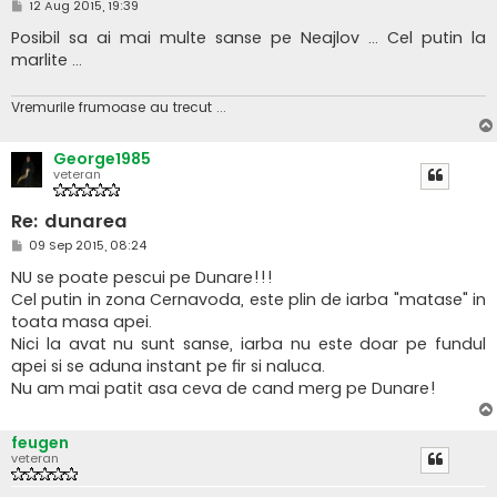
M
12 Aug 2015, 19:39
e
s
Posibil sa ai mai multe sanse pe Neajlov ... Cel putin la
a
marlite ...
j
Vremurile frumoase au trecut ...
George1985
veteran
Re: dunarea
M
09 Sep 2015, 08:24
e
s
NU se poate pescui pe Dunare!!!
a
Cel putin in zona Cernavoda, este plin de iarba "matase" in
j
toata masa apei.
Nici la avat nu sunt sanse, iarba nu este doar pe fundul
apei si se aduna instant pe fir si naluca.
Nu am mai patit asa ceva de cand merg pe Dunare!
feugen
veteran