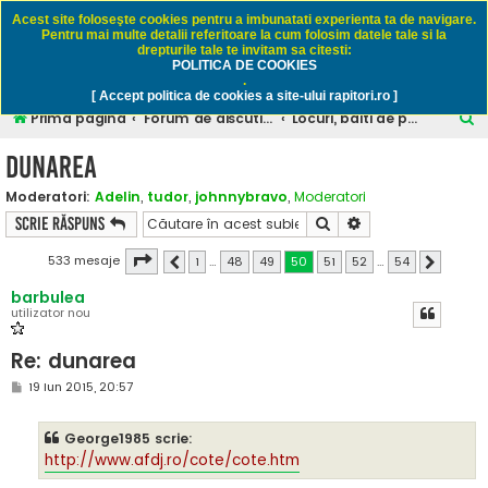
Rapitori.ro - Pescuit sportiv
Acest site foloseşte cookies pentru a imbunatati experienta ta de navigare.
Pentru mai multe detalii referitoare la cum folosim datele tale si la
drepturile tale te invitam sa citesti:
POLITICA DE COOKIES
FAQ
Înregistrare
Autentificare
.
[ Accept politica de cookies a site-ului rapitori.ro ]
C
Prima pagină
Forum de discutii despre pescuitul rapitorilor
Locuri, balti de pescuit sportiv
ă
dunarea
u
Moderatori:
Adelin
,
tudor
,
johnnybravo
,
Moderatori
t
Căutare
Căutare avansată
Scrie răspuns
a
r
Pagina
50
din
54
533 mesaje
1
…
48
49
50
51
52
…
54
Anterior
Următorul
e
barbulea
utilizator nou
Re: dunarea
M
19 Iun 2015, 20:57
e
s
a
George1985 scrie:
j
http://www.afdj.ro/cote/cote.htm