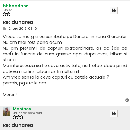
bbbogdann
junior
Re: dunarea
M
12 Aug 2015, 09:16
e
s
Vreau sa merg si eu sambata pe Dunare, in zona Giurgiului.
a
Nu am mai fost pana acum.
j
Nu am pretentii de capturi extraordinare, as da (de pe
mal) in functie de cum gasesc apa, dupa avat, biban si
stiuca.
Ma intereseaza sa fie ceva activitate, nu trofee, daca prind
cateva marle si bibani as fi multumit.
Am vreo sansa la ceva capturi cu cotele actuale ?
permis, pg etc le am.
Merci !
Maniacs
utilizator constant
Re: dunarea