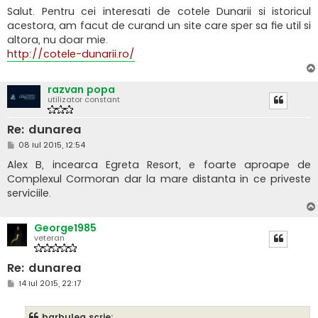
Salut. Pentru cei interesati de cotele Dunarii si istoricul
acestora, am facut de curand un site care sper sa fie util si
altora, nu doar mie.
http://cotele-dunarii.ro/
razvan popa
utilizator constant
Re: dunarea
M
08 Iul 2015, 12:54
e
s
Alex B, incearca Egreta Resort, e foarte aproape de
a
Complexul Cormoran dar la mare distanta in ce priveste
j
serviciile.
George1985
veteran
Re: dunarea
M
14 Iul 2015, 22:17
e
s
a
barbulea scrie: