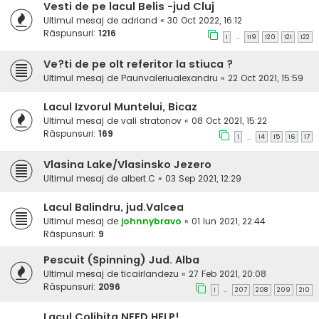
Vesti de pe lacul Belis -jud Cluj
Ultimul mesaj de
adriand
«
30 Oct 2022, 16:12
Răspunsuri:
1216
1
119
120
121
122
…
Ve?ti de pe olt referitor la stiuca ?
Ultimul mesaj de
Paunvaleriualexandru
«
22 Oct 2021, 15:59
Lacul Izvorul Muntelui, Bicaz
Ultimul mesaj de
vali stratonov
«
08 Oct 2021, 15:22
Răspunsuri:
169
1
14
15
16
17
…
Vlasina Lake/Vlasinsko Jezero
Ultimul mesaj de
albert.C
«
03 Sep 2021, 12:29
Lacul Balindru, jud.Valcea
Ultimul mesaj de
johnnybravo
«
01 Iun 2021, 22:44
Răspunsuri:
9
Pescuit (Spinning) Jud. Alba
Ultimul mesaj de
ticairlandezu
«
27 Feb 2021, 20:08
Răspunsuri:
2096
1
207
208
209
210
…
Lacul Colibita NEED HELP!