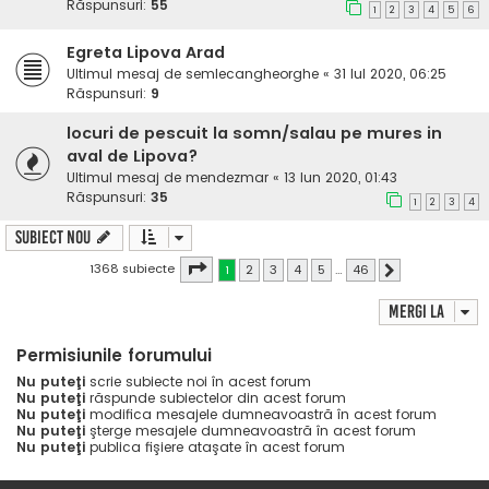
Răspunsuri:
55
1
2
3
4
5
6
Egreta Lipova Arad
Ultimul mesaj de
semlecangheorghe
«
31 Iul 2020, 06:25
Răspunsuri:
9
locuri de pescuit la somn/salau pe mures in
aval de Lipova?
Ultimul mesaj de
mendezmar
«
13 Iun 2020, 01:43
Răspunsuri:
35
1
2
3
4
Subiect nou
Pagina
1
din
46
1368 subiecte
1
2
3
4
5
…
46
Următorul
Mergi la
Permisiunile forumului
Nu puteţi
scrie subiecte noi în acest forum
Nu puteţi
răspunde subiectelor din acest forum
Nu puteţi
modifica mesajele dumneavoastră în acest forum
Nu puteţi
şterge mesajele dumneavoastră în acest forum
Nu puteţi
publica fişiere ataşate în acest forum