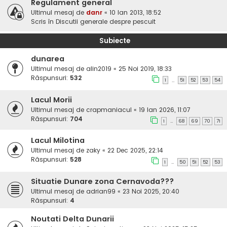
Regulament general
Ultimul mesaj de
danr
«
10 Ian 2013, 18:52
Scris în
Discutii generale despre pescuit
Subiecte
dunarea
Ultimul mesaj de
alin2019
«
25 Noi 2019, 18:33
Răspunsuri:
532
1
51
52
53
54
…
Lacul Morii
Ultimul mesaj de
crapmaniacul
«
19 Ian 2026, 11:07
Răspunsuri:
704
1
68
69
70
71
…
Lacul Milotina
Ultimul mesaj de
zaky
«
22 Dec 2025, 22:14
Răspunsuri:
528
1
50
51
52
53
…
Situatie Dunare zona Cernavoda???
Ultimul mesaj de
adrian99
«
23 Noi 2025, 20:40
Răspunsuri:
4
Noutati Delta Dunarii