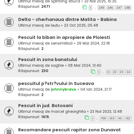
Ultimul mesaj de
Spinning stiuca
«
23 Noi 2025, 15:25
Răspunsuri:
2471
1
245
246
247
248
…
Delta - cherhanaua dintre Matita - Babina
Ultimul mesaj de
leutu
«
23 Oct 2025, 05:48
Pescuit la biban in apropiere de Ploiesti
Ultimul mesaj de
sensimillia3
«
29 Mai 2024, 22:18
Răspunsuri:
2
Pescuit in zona banatului
Ultimul mesaj de
saghie
«
08 Mai 2024, 13:40
Răspunsuri:
230
1
21
22
23
24
…
pescuitul p?str?vului in Suceava
Ultimul mesaj de
johnnybravo
«
04 Ian 2024, 21:17
Răspunsuri:
2
Pescuit in jud. Botosani
Ultimul mesaj de
marcel gheorghita
«
23 Noi 2023, 12:48
Răspunsuri:
1615
1
159
160
161
162
…
Recomandare pescuit rapitor zona Dunavat