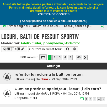
Rapitori.ro - Pescuit sportiv
Acest site foloseşte cookies pentru a imbunatati experienta ta de navigare.
Pentru mai multe detalii referitoare la cum folosim datele tale si la
drepturile tale te invitam sa citesti:
POLITICA DE COOKIES
FAQ
Înregistrare
Autentificare
.
[ Accept politica de cookies a site-ului rapitori.ro ]
C
Prima pagină
Forum de discutii despre pescuitul rapitorilor
Locuri, balti de pescuit sportiv
ă
Locuri, balti de pescuit sportiv
u
Moderatori:
Adelin
,
tudor
,
johnnybravo
,
Moderatori
t
Căutare
Căutare avansată
Subiect nou
a
r
Pagina
1
din
46
1368 subiecte
1
2
3
4
5
…
46
Următorul
e
Anunţuri
referitor la reclama la balti pe forum....
Ultimul mesaj de
danr
«
23 Sep 2014, 12:33
Cum se prezinta apele(rauri, lacuri..) din tara?
Ultimul mesaj de
MARIUS POPA
«
04 Oct 2014, 19:54
Răspunsuri:
44
1
2
3
4
5