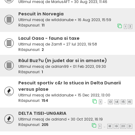
Ultimul mesaj de
MariusAFT
«
30 Aug 2023, 11:46
Pescuit in Norvegia
Ultimul mesaj de
wilddanube
«
16 Aug 2023, 15:59
Răspunsuri:
11
1
2
Lacul Oasa - fauna si taxe
Ultimul mesaj de
Zamfi
«
27 Iul 2023, 19:58
Răspunsuri:
2
Râul Buz?u (In judet dar si in amonte)
Ultimul mesaj de
adrian99
«
01 Feb 2023, 09:30
Răspunsuri:
1
Pescuit sportiv c&r la stiuca in Delta Dunarii
versus plase
Ultimul mesaj de
wilddanube
«
15 Dec 2022, 13:00
Răspunsuri:
154
1
13
14
15
16
…
DELTA TISEI-UNGARIA
Ultimul mesaj de
adriand
«
30 Oct 2022, 16:19
Răspunsuri:
205
1
18
19
20
21
…