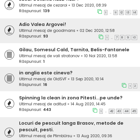
Ultimul mesaj de
cezaroi
«
13 Dec 2020, 08:39
Răspunsuri:
139
1
11
12
13
14
…
Adio Valea Argovei!
Ultimul mesaj de
goodmans
«
02 Dec 2020, 12:58
Răspunsuri:
93
1
7
8
9
10
…
Gilau, Somesul Cald, Tarnita, Belis-Fantanele
Ultimul mesaj de
vali stratonov
«
10 Noi 2020, 13:58
Răspunsuri:
1
in anglia este cineva?
Ultimul mesaj de
OldSVF
«
13 Sep 2020, 10:14
Răspunsuri:
16
1
2
Spinning la clean in zona Pitesti...pe unde?
Ultimul mesaj de
aditud
«
14 Aug 2020, 14:45
Răspunsuri:
443
1
42
43
44
45
…
Locuri de pescuit langa Brasov, metode de
pescuit, pesti.
Ultimul mesaj de
PlimbUrsu
«
13 Aug 2020, 09:36