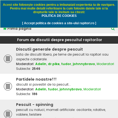
Rapitori.ro - Pescuit sportiv
Acest site foloseşte cookies pentru a imbunatati experienta ta de navigare.
Pentru mai multe detalii referitoare la cum folosim datele tale si la
drepturile tale te invitam sa citesti:
POLITICA DE COOKIES
FAQ
Înregistrare
Autentificare
.
[ Accept politica de cookies a site-ului rapitori.ro ]
C
Prima pagină
ă
Forum de discutii despre pescuitul rapitorilor
u
Discutii generale despre pescuit
t
Lista de discutii libera, pe teme de pescuit la rapitori sau
a
aspecte colaterale.
r
Moderatori:
Adelin
,
dr.pike
,
tudor
,
johnnybravo
,
Moderatori
Subiecte:
2546
e
Partidele noastre!!!
discutii si povestiri de la pescuit...
Moderatori:
Adelin
,
tudor
,
johnnybravo
,
Moderatori
Subiecte:
186
Pescuit - spinning
pescuit cu naluci, momeli artificiale: oscilante, rotative,
voblere, twistere