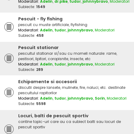
Moderatori:
Adelin
,
dr.pike
,
tudor
,
johnnybravo
,
Moderatori
Subiecte:
1549
Pescuit - fly fishing
pescuit cu muste artificiale, flyfishing
Moderatori:
Adelin
,
tudor
,
johnnybravo
,
Moderatori
Subiecte:
458
Pescuit stationar
pescuitul stationar si/sau cu momeli naturale: rame,
pestisori, lipitori, coropisnite, insecte, etc
Moderatori:
Adelin
,
tudor
,
johnnybravo
,
Moderatori
Subiecte:
289
Echipamente si accesorii
discutii despre lansete, mulinete, fire, naluci, etc. destinate
pescuitului rapitorilor
Moderatori:
Adelin
,
tudor
,
johnnybravo
,
Sorin
,
Moderatori
Subiecte:
5598
Locuri, balti de pescuit sportiv
contine topic-uri care au ca subiect balti sau locuri de
pescuit sportiv