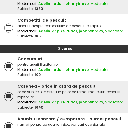
Moderatori:
Adelin
,
tudor
,
johnnybravo
,
Moderatori
Subiecte:
1370
Competitii de pescuit
discutii despre competitiile de pescuit la rapitori
Moderatori:
Adelin
,
dr.pike
,
tudor
,
johnnybravo
,
Moderatori
Subiecte:
407
Diverse
Concursuri
pentru userii Rapitori.ro
Moderatori:
Adelin
,
tudor
,
johnnybravo
,
Moderatori
Subiecte:
100
Cafenea - orice in afara de pescuit
orice subiect de discutie pe orice tema, mai putin pescuitul
rapitorilor
Moderatori:
Adelin
,
dr.pike
,
tudor
,
johnnybravo
,
Moderatori
Subiecte:
1640
Anunturi vanzare / cumparare - numai pescuit
numai pentru persoane fizice, vanzari ocazionale