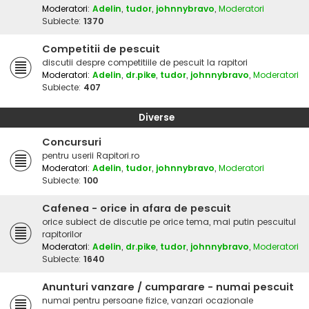
Moderatori:
Adelin
,
tudor
,
johnnybravo
,
Moderatori
Subiecte:
1370
Competitii de pescuit
discutii despre competitiile de pescuit la rapitori
Moderatori:
Adelin
,
dr.pike
,
tudor
,
johnnybravo
,
Moderatori
Subiecte:
407
Diverse
Concursuri
pentru userii Rapitori.ro
Moderatori:
Adelin
,
tudor
,
johnnybravo
,
Moderatori
Subiecte:
100
Cafenea - orice in afara de pescuit
orice subiect de discutie pe orice tema, mai putin pescuitul
rapitorilor
Moderatori:
Adelin
,
dr.pike
,
tudor
,
johnnybravo
,
Moderatori
Subiecte:
1640
Anunturi vanzare / cumparare - numai pescuit
numai pentru persoane fizice, vanzari ocazionale