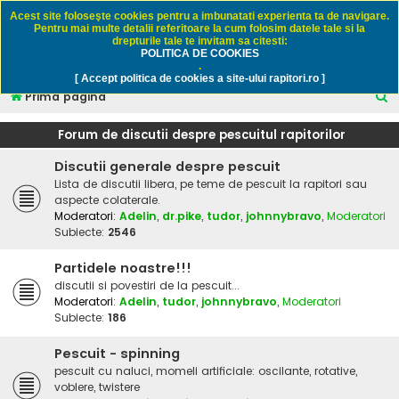
Rapitori.ro - Pescuit sportiv
Acest site foloseşte cookies pentru a imbunatati experienta ta de navigare.
Pentru mai multe detalii referitoare la cum folosim datele tale si la
drepturile tale te invitam sa citesti:
POLITICA DE COOKIES
FAQ
Înregistrare
Autentificare
.
[ Accept politica de cookies a site-ului rapitori.ro ]
C
Prima pagină
ă
Forum de discutii despre pescuitul rapitorilor
u
Discutii generale despre pescuit
t
Lista de discutii libera, pe teme de pescuit la rapitori sau
a
aspecte colaterale.
r
Moderatori:
Adelin
,
dr.pike
,
tudor
,
johnnybravo
,
Moderatori
Subiecte:
2546
e
Partidele noastre!!!
discutii si povestiri de la pescuit...
Moderatori:
Adelin
,
tudor
,
johnnybravo
,
Moderatori
Subiecte:
186
Pescuit - spinning
pescuit cu naluci, momeli artificiale: oscilante, rotative,
voblere, twistere