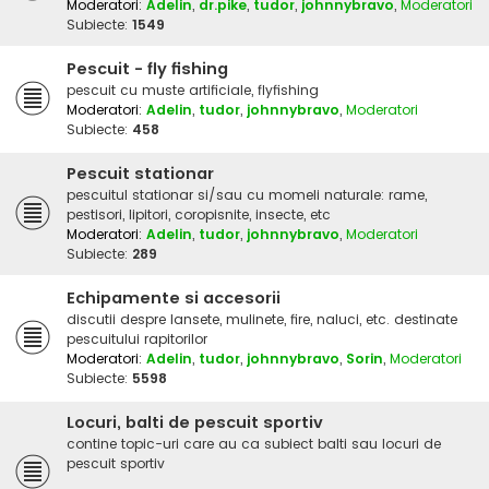
Moderatori:
Adelin
,
dr.pike
,
tudor
,
johnnybravo
,
Moderatori
Subiecte:
1549
Pescuit - fly fishing
pescuit cu muste artificiale, flyfishing
Moderatori:
Adelin
,
tudor
,
johnnybravo
,
Moderatori
Subiecte:
458
Pescuit stationar
pescuitul stationar si/sau cu momeli naturale: rame,
pestisori, lipitori, coropisnite, insecte, etc
Moderatori:
Adelin
,
tudor
,
johnnybravo
,
Moderatori
Subiecte:
289
Echipamente si accesorii
discutii despre lansete, mulinete, fire, naluci, etc. destinate
pescuitului rapitorilor
Moderatori:
Adelin
,
tudor
,
johnnybravo
,
Sorin
,
Moderatori
Subiecte:
5598
Locuri, balti de pescuit sportiv
contine topic-uri care au ca subiect balti sau locuri de
pescuit sportiv