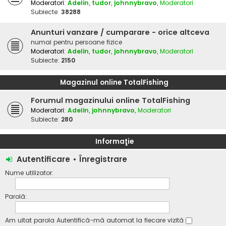
Moderatori:
Adelin
,
tudor
,
johnnybravo
,
Moderatori
Subiecte:
38288
Anunturi vanzare / cumparare - orice altceva
numai pentru persoane fizice
Moderatori:
Adelin
,
tudor
,
johnnybravo
,
Moderatori
Subiecte:
2150
Magazinul online TotalFishing
Forumul magazinului online TotalFishing
Moderatori:
Adelin
,
johnnybravo
,
Moderatori
Subiecte:
280
Informaţie
Autentificare
•
Înregistrare
Nume utilizator:
Parolă:
Am uitat parola
Autentifică-mă automat la fiecare vizită