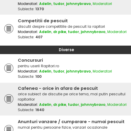
Moderatori:
Adelin
,
tudor
,
johnnybravo
,
Moderatori
Subiecte:
1370
Competitii de pescuit
discutii despre competitiile de pescuit la rapitori
Moderatori:
Adelin
,
dr.pike
,
tudor
,
johnnybravo
,
Moderatori
Subiecte:
407
Diverse
Concursuri
pentru userii Rapitori.ro
Moderatori:
Adelin
,
tudor
,
johnnybravo
,
Moderatori
Subiecte:
100
Cafenea - orice in afara de pescuit
orice subiect de discutie pe orice tema, mai putin pescuitul
rapitorilor
Moderatori:
Adelin
,
dr.pike
,
tudor
,
johnnybravo
,
Moderatori
Subiecte:
1640
Anunturi vanzare / cumparare - numai pescuit
numai pentru persoane fizice, vanzari ocazionale