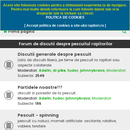
Rapitori.ro - Pescuit sportiv
Acest site foloseşte cookies pentru a imbunatati experienta ta de navigare.
Pentru mai multe detalii referitoare la cum folosim datele tale si la
drepturile tale te invitam sa citesti:
POLITICA DE COOKIES
FAQ
Înregistrare
Autentificare
.
[ Accept politica de cookies a site-ului rapitori.ro ]
C
Prima pagină
ă
Forum de discutii despre pescuitul rapitorilor
u
Discutii generale despre pescuit
t
Lista de discutii libera, pe teme de pescuit la rapitori sau
a
aspecte colaterale.
r
Moderatori:
Adelin
,
dr.pike
,
tudor
,
johnnybravo
,
Moderatori
Subiecte:
2546
e
Partidele noastre!!!
discutii si povestiri de la pescuit...
Moderatori:
Adelin
,
tudor
,
johnnybravo
,
Moderatori
Subiecte:
186
Pescuit - spinning
pescuit cu naluci, momeli artificiale: oscilante, rotative,
voblere, twistere