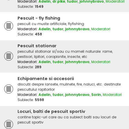
Moderatori:
Adelin
,
dr.pike
,
tudor
,
johnnybravo
,
Moderatori
Subiecte:
1549
Pescuit - fly fishing
pescuit cu muste artificiale, flyfishing
Moderatori:
Adelin
,
tudor
,
johnnybravo
,
Moderatori
Subiecte:
458
Pescuit stationar
pescuitul stationar si/sau cu momeli naturale: rame,
pestisori, lipitori, coropisnite, insecte, etc
Moderatori:
Adelin
,
tudor
,
johnnybravo
,
Moderatori
Subiecte:
289
Echipamente si accesorii
discutii despre lansete, mulinete, fire, naluci, etc. destinate
pescuitului rapitorilor
Moderatori:
Adelin
,
tudor
,
johnnybravo
,
Sorin
,
Moderatori
Subiecte:
5598
Locuri, balti de pescuit sportiv
contine topic-uri care au ca subiect balti sau locuri de
pescuit sportiv