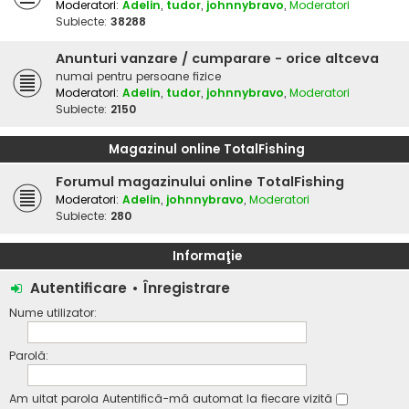
Moderatori:
Adelin
,
tudor
,
johnnybravo
,
Moderatori
Subiecte:
38288
Anunturi vanzare / cumparare - orice altceva
numai pentru persoane fizice
Moderatori:
Adelin
,
tudor
,
johnnybravo
,
Moderatori
Subiecte:
2150
Magazinul online TotalFishing
Forumul magazinului online TotalFishing
Moderatori:
Adelin
,
johnnybravo
,
Moderatori
Subiecte:
280
Informaţie
Autentificare
•
Înregistrare
Nume utilizator:
Parolă:
Am uitat parola
Autentifică-mă automat la fiecare vizită