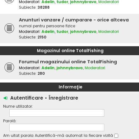
Moderatori:
Adelin
,
tudor
,
johnnybravo
,
Moderatori
Subiecte:
38288
Anunturi vanzare / cumparare - orice altceva
numai pentru persoane fizice
Moderatori:
Adelin
,
tudor
,
johnnybravo
,
Moderatori
Subiecte:
2150
Magazinul online TotalFishing
Forumul magazinului online TotalFishing
Moderatori:
Adelin
,
johnnybravo
,
Moderatori
Subiecte:
280
Informaţie
Autentificare
•
Înregistrare
Nume utilizator:
Parolă:
Am uitat parola
Autentifică-mă automat la fiecare vizită