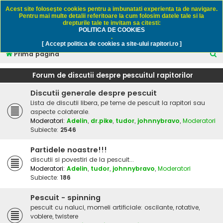
Rapitori.ro - Pescuit sportiv
Acest site foloseşte cookies pentru a imbunatati experienta ta de navigare.
Pentru mai multe detalii referitoare la cum folosim datele tale si la
drepturile tale te invitam sa citesti:
POLITICA DE COOKIES
FAQ
Înregistrare
Autentificare
.
[ Accept politica de cookies a site-ului rapitori.ro ]
C
Prima pagină
ă
Forum de discutii despre pescuitul rapitorilor
u
Discutii generale despre pescuit
t
Lista de discutii libera, pe teme de pescuit la rapitori sau
a
aspecte colaterale.
r
Moderatori:
Adelin
,
dr.pike
,
tudor
,
johnnybravo
,
Moderatori
Subiecte:
2546
e
Partidele noastre!!!
discutii si povestiri de la pescuit...
Moderatori:
Adelin
,
tudor
,
johnnybravo
,
Moderatori
Subiecte:
186
Pescuit - spinning
pescuit cu naluci, momeli artificiale: oscilante, rotative,
voblere, twistere