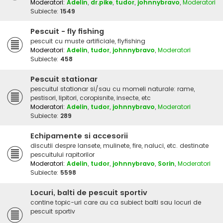
Moderatori:
Adelin
,
dr.pike
,
tudor
,
johnnybravo
,
Moderatori
Subiecte:
1549
Pescuit - fly fishing
pescuit cu muste artificiale, flyfishing
Moderatori:
Adelin
,
tudor
,
johnnybravo
,
Moderatori
Subiecte:
458
Pescuit stationar
pescuitul stationar si/sau cu momeli naturale: rame,
pestisori, lipitori, coropisnite, insecte, etc
Moderatori:
Adelin
,
tudor
,
johnnybravo
,
Moderatori
Subiecte:
289
Echipamente si accesorii
discutii despre lansete, mulinete, fire, naluci, etc. destinate
pescuitului rapitorilor
Moderatori:
Adelin
,
tudor
,
johnnybravo
,
Sorin
,
Moderatori
Subiecte:
5598
Locuri, balti de pescuit sportiv
contine topic-uri care au ca subiect balti sau locuri de
pescuit sportiv