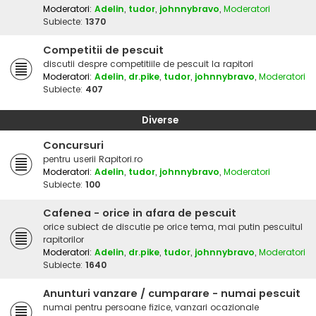
Moderatori:
Adelin
,
tudor
,
johnnybravo
,
Moderatori
Subiecte:
1370
Competitii de pescuit
discutii despre competitiile de pescuit la rapitori
Moderatori:
Adelin
,
dr.pike
,
tudor
,
johnnybravo
,
Moderatori
Subiecte:
407
Diverse
Concursuri
pentru userii Rapitori.ro
Moderatori:
Adelin
,
tudor
,
johnnybravo
,
Moderatori
Subiecte:
100
Cafenea - orice in afara de pescuit
orice subiect de discutie pe orice tema, mai putin pescuitul
rapitorilor
Moderatori:
Adelin
,
dr.pike
,
tudor
,
johnnybravo
,
Moderatori
Subiecte:
1640
Anunturi vanzare / cumparare - numai pescuit
numai pentru persoane fizice, vanzari ocazionale