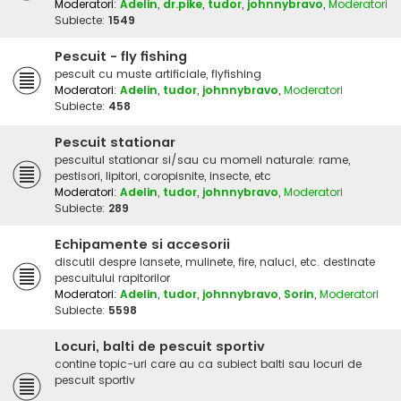
Moderatori:
Adelin
,
dr.pike
,
tudor
,
johnnybravo
,
Moderatori
Subiecte:
1549
Pescuit - fly fishing
pescuit cu muste artificiale, flyfishing
Moderatori:
Adelin
,
tudor
,
johnnybravo
,
Moderatori
Subiecte:
458
Pescuit stationar
pescuitul stationar si/sau cu momeli naturale: rame,
pestisori, lipitori, coropisnite, insecte, etc
Moderatori:
Adelin
,
tudor
,
johnnybravo
,
Moderatori
Subiecte:
289
Echipamente si accesorii
discutii despre lansete, mulinete, fire, naluci, etc. destinate
pescuitului rapitorilor
Moderatori:
Adelin
,
tudor
,
johnnybravo
,
Sorin
,
Moderatori
Subiecte:
5598
Locuri, balti de pescuit sportiv
contine topic-uri care au ca subiect balti sau locuri de
pescuit sportiv