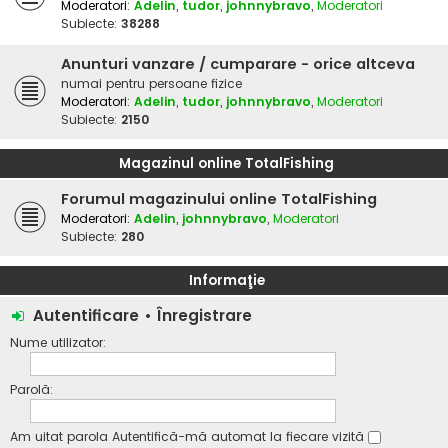
Moderatori:
Adelin
,
tudor
,
johnnybravo
,
Moderatori
Subiecte:
38288
Anunturi vanzare / cumparare - orice altceva
numai pentru persoane fizice
Moderatori:
Adelin
,
tudor
,
johnnybravo
,
Moderatori
Subiecte:
2150
Magazinul online TotalFishing
Forumul magazinului online TotalFishing
Moderatori:
Adelin
,
johnnybravo
,
Moderatori
Subiecte:
280
Informaţie
Autentificare
•
Înregistrare
Nume utilizator:
Parolă:
Am uitat parola
Autentifică-mă automat la fiecare vizită