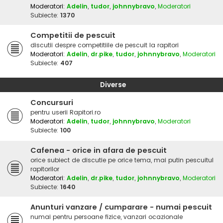
Moderatori:
Adelin
,
tudor
,
johnnybravo
,
Moderatori
Subiecte:
1370
Competitii de pescuit
discutii despre competitiile de pescuit la rapitori
Moderatori:
Adelin
,
dr.pike
,
tudor
,
johnnybravo
,
Moderatori
Subiecte:
407
Diverse
Concursuri
pentru userii Rapitori.ro
Moderatori:
Adelin
,
tudor
,
johnnybravo
,
Moderatori
Subiecte:
100
Cafenea - orice in afara de pescuit
orice subiect de discutie pe orice tema, mai putin pescuitul
rapitorilor
Moderatori:
Adelin
,
dr.pike
,
tudor
,
johnnybravo
,
Moderatori
Subiecte:
1640
Anunturi vanzare / cumparare - numai pescuit
numai pentru persoane fizice, vanzari ocazionale