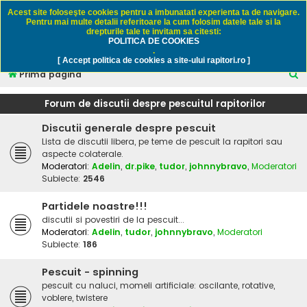
Rapitori.ro - Pescuit sportiv
Acest site foloseşte cookies pentru a imbunatati experienta ta de navigare.
Pentru mai multe detalii referitoare la cum folosim datele tale si la
drepturile tale te invitam sa citesti:
POLITICA DE COOKIES
FAQ
Înregistrare
Autentificare
.
[ Accept politica de cookies a site-ului rapitori.ro ]
C
Prima pagină
ă
Forum de discutii despre pescuitul rapitorilor
u
Discutii generale despre pescuit
t
Lista de discutii libera, pe teme de pescuit la rapitori sau
a
aspecte colaterale.
r
Moderatori:
Adelin
,
dr.pike
,
tudor
,
johnnybravo
,
Moderatori
Subiecte:
2546
e
Partidele noastre!!!
discutii si povestiri de la pescuit...
Moderatori:
Adelin
,
tudor
,
johnnybravo
,
Moderatori
Subiecte:
186
Pescuit - spinning
pescuit cu naluci, momeli artificiale: oscilante, rotative,
voblere, twistere