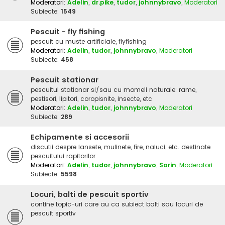
Moderatori:
Adelin
,
dr.pike
,
tudor
,
johnnybravo
,
Moderatori
Subiecte:
1549
Pescuit - fly fishing
pescuit cu muste artificiale, flyfishing
Moderatori:
Adelin
,
tudor
,
johnnybravo
,
Moderatori
Subiecte:
458
Pescuit stationar
pescuitul stationar si/sau cu momeli naturale: rame,
pestisori, lipitori, coropisnite, insecte, etc
Moderatori:
Adelin
,
tudor
,
johnnybravo
,
Moderatori
Subiecte:
289
Echipamente si accesorii
discutii despre lansete, mulinete, fire, naluci, etc. destinate
pescuitului rapitorilor
Moderatori:
Adelin
,
tudor
,
johnnybravo
,
Sorin
,
Moderatori
Subiecte:
5598
Locuri, balti de pescuit sportiv
contine topic-uri care au ca subiect balti sau locuri de
pescuit sportiv