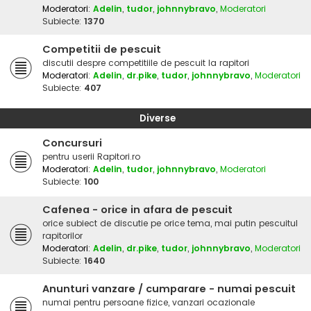
Moderatori:
Adelin
,
tudor
,
johnnybravo
,
Moderatori
Subiecte:
1370
Competitii de pescuit
discutii despre competitiile de pescuit la rapitori
Moderatori:
Adelin
,
dr.pike
,
tudor
,
johnnybravo
,
Moderatori
Subiecte:
407
Diverse
Concursuri
pentru userii Rapitori.ro
Moderatori:
Adelin
,
tudor
,
johnnybravo
,
Moderatori
Subiecte:
100
Cafenea - orice in afara de pescuit
orice subiect de discutie pe orice tema, mai putin pescuitul
rapitorilor
Moderatori:
Adelin
,
dr.pike
,
tudor
,
johnnybravo
,
Moderatori
Subiecte:
1640
Anunturi vanzare / cumparare - numai pescuit
numai pentru persoane fizice, vanzari ocazionale