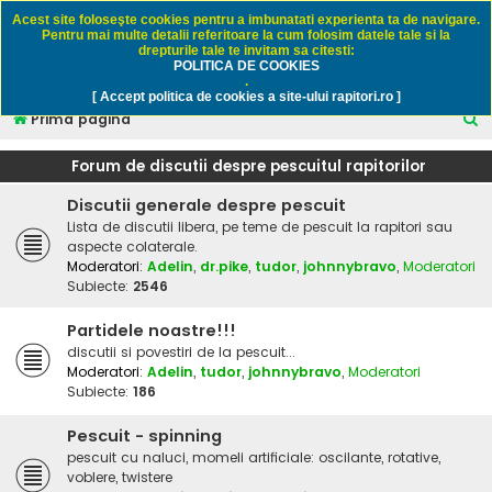
Rapitori.ro - Pescuit sportiv
Acest site foloseşte cookies pentru a imbunatati experienta ta de navigare.
Pentru mai multe detalii referitoare la cum folosim datele tale si la
drepturile tale te invitam sa citesti:
POLITICA DE COOKIES
FAQ
Înregistrare
Autentificare
.
[ Accept politica de cookies a site-ului rapitori.ro ]
C
Prima pagină
ă
Forum de discutii despre pescuitul rapitorilor
u
Discutii generale despre pescuit
t
Lista de discutii libera, pe teme de pescuit la rapitori sau
a
aspecte colaterale.
r
Moderatori:
Adelin
,
dr.pike
,
tudor
,
johnnybravo
,
Moderatori
Subiecte:
2546
e
Partidele noastre!!!
discutii si povestiri de la pescuit...
Moderatori:
Adelin
,
tudor
,
johnnybravo
,
Moderatori
Subiecte:
186
Pescuit - spinning
pescuit cu naluci, momeli artificiale: oscilante, rotative,
voblere, twistere