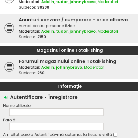
Moderatori:
Adelin
,
tudor
,
johnnybravo
,
Moderatori
Subiecte:
38288
Anunturi vanzare / cumparare - orice altceva
numai pentru persoane fizice
Moderatori:
Adelin
,
tudor
,
johnnybravo
,
Moderatori
Subiecte:
2150
Magazinul online TotalFishing
Forumul magazinului online TotalFishing
Moderatori:
Adelin
,
johnnybravo
,
Moderatori
Subiecte:
280
Informaţie
Autentificare
•
Înregistrare
Nume utilizator:
Parolă:
Am uitat parola
Autentifică-mă automat la fiecare vizită