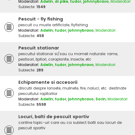
Moderatori:
Adelin
,
dr.pike
,
tudor
,
johnnybravo
,
Moderatori
Subiecte:
1549
Pescuit - fly fishing
pescuit cu muste artificiale, flyfishing
Moderatori:
Adelin
,
tudor
,
johnnybravo
,
Moderatori
Subiecte:
458
Pescuit stationar
pescuitul stationar si/sau cu momeli naturale: rame,
pestisori, lipitori, coropisnite, insecte, etc
Moderatori:
Adelin
,
tudor
,
johnnybravo
,
Moderatori
Subiecte:
289
Echipamente si accesorii
discutii despre lansete, mulinete, fire, naluci, etc. destinate
pescuitului rapitorilor
Moderatori:
Adelin
,
tudor
,
johnnybravo
,
Sorin
,
Moderatori
Subiecte:
5598
Locuri, balti de pescuit sportiv
contine topic-uri care au ca subiect balti sau locuri de
pescuit sportiv