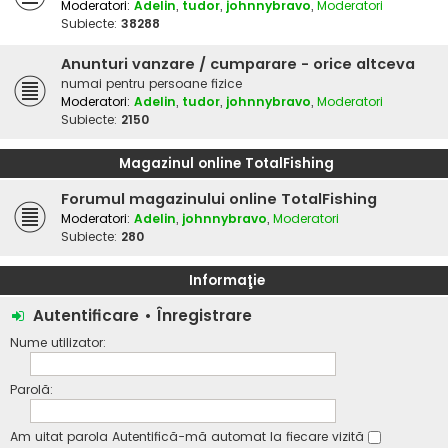
Moderatori:
Adelin
,
tudor
,
johnnybravo
,
Moderatori
Subiecte:
38288
Anunturi vanzare / cumparare - orice altceva
numai pentru persoane fizice
Moderatori:
Adelin
,
tudor
,
johnnybravo
,
Moderatori
Subiecte:
2150
Magazinul online TotalFishing
Forumul magazinului online TotalFishing
Moderatori:
Adelin
,
johnnybravo
,
Moderatori
Subiecte:
280
Informaţie
Autentificare
•
Înregistrare
Nume utilizator:
Parolă:
Am uitat parola
Autentifică-mă automat la fiecare vizită