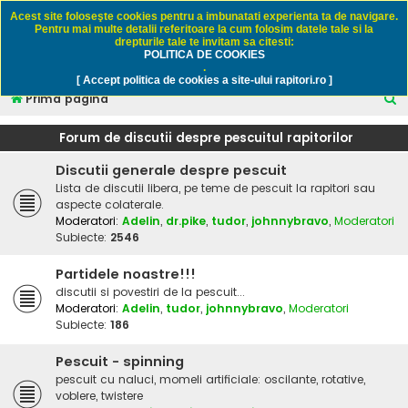
Rapitori.ro - Pescuit sportiv
Acest site foloseşte cookies pentru a imbunatati experienta ta de navigare.
Pentru mai multe detalii referitoare la cum folosim datele tale si la
drepturile tale te invitam sa citesti:
POLITICA DE COOKIES
FAQ
Înregistrare
Autentificare
.
[ Accept politica de cookies a site-ului rapitori.ro ]
C
Prima pagină
ă
Forum de discutii despre pescuitul rapitorilor
u
Discutii generale despre pescuit
t
Lista de discutii libera, pe teme de pescuit la rapitori sau
a
aspecte colaterale.
r
Moderatori:
Adelin
,
dr.pike
,
tudor
,
johnnybravo
,
Moderatori
Subiecte:
2546
e
Partidele noastre!!!
discutii si povestiri de la pescuit...
Moderatori:
Adelin
,
tudor
,
johnnybravo
,
Moderatori
Subiecte:
186
Pescuit - spinning
pescuit cu naluci, momeli artificiale: oscilante, rotative,
voblere, twistere