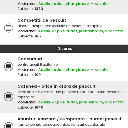
Moderatori:
Adelin
,
tudor
,
johnnybravo
,
Moderatori
Subiecte:
1370
Competitii de pescuit
discutii despre competitiile de pescuit la rapitori
Moderatori:
Adelin
,
dr.pike
,
tudor
,
johnnybravo
,
Moderatori
Subiecte:
407
Diverse
Concursuri
pentru userii Rapitori.ro
Moderatori:
Adelin
,
tudor
,
johnnybravo
,
Moderatori
Subiecte:
100
Cafenea - orice in afara de pescuit
orice subiect de discutie pe orice tema, mai putin pescuitul
rapitorilor
Moderatori:
Adelin
,
dr.pike
,
tudor
,
johnnybravo
,
Moderatori
Subiecte:
1640
Anunturi vanzare / cumparare - numai pescuit
numai pentru persoane fizice, vanzari ocazionale