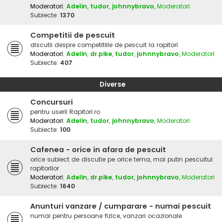
Moderatori:
Adelin
,
tudor
,
johnnybravo
,
Moderatori
Subiecte:
1370
Competitii de pescuit
discutii despre competitiile de pescuit la rapitori
Moderatori:
Adelin
,
dr.pike
,
tudor
,
johnnybravo
,
Moderatori
Subiecte:
407
Diverse
Concursuri
pentru userii Rapitori.ro
Moderatori:
Adelin
,
tudor
,
johnnybravo
,
Moderatori
Subiecte:
100
Cafenea - orice in afara de pescuit
orice subiect de discutie pe orice tema, mai putin pescuitul
rapitorilor
Moderatori:
Adelin
,
dr.pike
,
tudor
,
johnnybravo
,
Moderatori
Subiecte:
1640
Anunturi vanzare / cumparare - numai pescuit
numai pentru persoane fizice, vanzari ocazionale