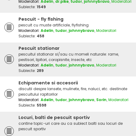
Moderatori:
Adelin
,
dr.pike
,
tudor
,
johnnybravo
,
Moderatori
Subiecte:
1549
Pescuit - fly fishing
pescuit cu muste artificiale, flyfishing
Moderatori:
Adelin
,
tudor
,
johnnybravo
,
Moderatori
Subiecte:
458
Pescuit stationar
pescuitul stationar si/sau cu momeli naturale: rame,
pestisori, lipitori, coropisnite, insecte, etc
Moderatori:
Adelin
,
tudor
,
johnnybravo
,
Moderatori
Subiecte:
289
Echipamente si accesorii
discutii despre lansete, mulinete, fire, naluci, etc. destinate
pescuitului rapitorilor
Moderatori:
Adelin
,
tudor
,
johnnybravo
,
Sorin
,
Moderatori
Subiecte:
5598
Locuri, balti de pescuit sportiv
contine topic-uri care au ca subiect balti sau locuri de
pescuit sportiv