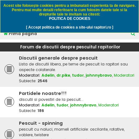
Rapitori.ro - Pescuit sportiv
Acest site foloseşte cookies pentru a imbunatati experienta ta de navigare.
Pentru mai multe detalii referitoare la cum folosim datele tale si la
drepturile tale te invitam sa citesti:
POLITICA DE COOKIES
FAQ
Înregistrare
Autentificare
.
[ Accept politica de cookies a site-ului rapitori.ro ]
C
Prima pagină
ă
Forum de discutii despre pescuitul rapitorilor
u
Discutii generale despre pescuit
t
Lista de discutii libera, pe teme de pescuit la rapitori sau
a
aspecte colaterale.
r
Moderatori:
Adelin
,
dr.pike
,
tudor
,
johnnybravo
,
Moderatori
Subiecte:
2546
e
Partidele noastre!!!
discutii si povestiri de la pescuit...
Moderatori:
Adelin
,
tudor
,
johnnybravo
,
Moderatori
Subiecte:
186
Pescuit - spinning
pescuit cu naluci, momeli artificiale: oscilante, rotative,
voblere, twistere