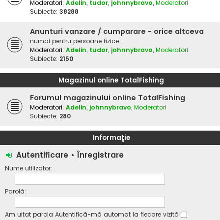
Moderatori:
Adelin
,
tudor
,
johnnybravo
,
Moderatori
Subiecte:
38288
Anunturi vanzare / cumparare - orice altceva
numai pentru persoane fizice
Moderatori:
Adelin
,
tudor
,
johnnybravo
,
Moderatori
Subiecte:
2150
Magazinul online TotalFishing
Forumul magazinului online TotalFishing
Moderatori:
Adelin
,
johnnybravo
,
Moderatori
Subiecte:
280
Informaţie
Autentificare
•
Înregistrare
Nume utilizator:
Parolă:
Am uitat parola
Autentifică-mă automat la fiecare vizită