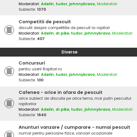
Moderatori:
Adelin
,
tudor
,
johnnybravo
,
Moderatori
Subiecte:
1370
Competitii de pescuit
discutii despre competitiile de pescuit la rapitori
Moderatori:
Adelin
,
dr.pike
,
tudor
,
johnnybravo
,
Moderatori
Subiecte:
407
Diverse
Concursuri
pentru userii Rapitori.ro
Moderatori:
Adelin
,
tudor
,
johnnybravo
,
Moderatori
Subiecte:
100
Cafenea - orice in afara de pescuit
orice subiect de discutie pe orice tema, mai putin pescuitul
rapitorilor
Moderatori:
Adelin
,
dr.pike
,
tudor
,
johnnybravo
,
Moderatori
Subiecte:
1640
Anunturi vanzare / cumparare - numai pescuit
numai pentru persoane fizice, vanzari ocazionale