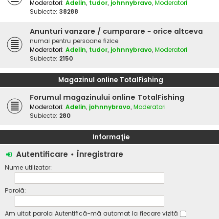
Moderatori:
Adelin
,
tudor
,
johnnybravo
,
Moderatori
Subiecte:
38288
Anunturi vanzare / cumparare - orice altceva
numai pentru persoane fizice
Moderatori:
Adelin
,
tudor
,
johnnybravo
,
Moderatori
Subiecte:
2150
Magazinul online TotalFishing
Forumul magazinului online TotalFishing
Moderatori:
Adelin
,
johnnybravo
,
Moderatori
Subiecte:
280
Informaţie
Autentificare
•
Înregistrare
Nume utilizator:
Parolă:
Am uitat parola
Autentifică-mă automat la fiecare vizită