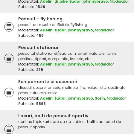
Moderatori:
Adelin
,
dr.pike
,
tudor
,
johnnybravo
,
Moderatori
Subiecte:
1549
Pescuit - fly fishing
pescuit cu muste artificiale, flyfishing
Moderatori:
Adelin
,
tudor
,
johnnybravo
,
Moderatori
Subiecte:
458
Pescuit stationar
pescuitul stationar si/sau cu momeli naturale: rame,
pestisori, lipitori, coropisnite, insecte, etc
Moderatori:
Adelin
,
tudor
,
johnnybravo
,
Moderatori
Subiecte:
289
Echipamente si accesorii
discutii despre lansete, mulinete, fire, naluci, etc. destinate
pescuitului rapitorilor
Moderatori:
Adelin
,
tudor
,
johnnybravo
,
Sorin
,
Moderatori
Subiecte:
5598
Locuri, balti de pescuit sportiv
contine topic-uri care au ca subiect balti sau locuri de
pescuit sportiv