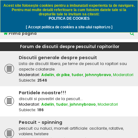
Rapitori.ro - Pescuit sportiv
Acest site foloseşte cookies pentru a imbunatati experienta ta de navigare.
Pentru mai multe detalii referitoare la cum folosim datele tale si la
drepturile tale te invitam sa citesti:
POLITICA DE COOKIES
FAQ
Înregistrare
Autentificare
.
[ Accept politica de cookies a site-ului rapitori.ro ]
C
Prima pagină
ă
Forum de discutii despre pescuitul rapitorilor
u
Discutii generale despre pescuit
t
Lista de discutii libera, pe teme de pescuit la rapitori sau
a
aspecte colaterale.
r
Moderatori:
Adelin
,
dr.pike
,
tudor
,
johnnybravo
,
Moderatori
Subiecte:
2546
e
Partidele noastre!!!
discutii si povestiri de la pescuit...
Moderatori:
Adelin
,
tudor
,
johnnybravo
,
Moderatori
Subiecte:
186
Pescuit - spinning
pescuit cu naluci, momeli artificiale: oscilante, rotative,
voblere, twistere