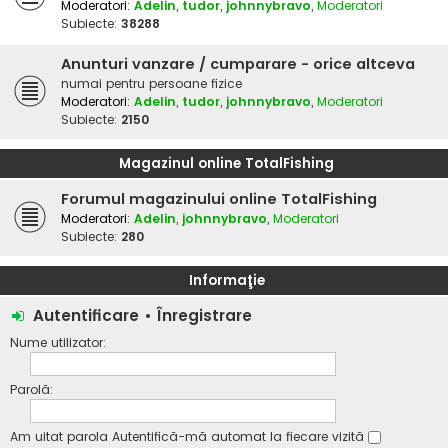
Moderatori:
Adelin
,
tudor
,
johnnybravo
,
Moderatori
Subiecte:
38288
Anunturi vanzare / cumparare - orice altceva
numai pentru persoane fizice
Moderatori:
Adelin
,
tudor
,
johnnybravo
,
Moderatori
Subiecte:
2150
Magazinul online TotalFishing
Forumul magazinului online TotalFishing
Moderatori:
Adelin
,
johnnybravo
,
Moderatori
Subiecte:
280
Informaţie
Autentificare
•
Înregistrare
Nume utilizator:
Parolă:
Am uitat parola
Autentifică-mă automat la fiecare vizită