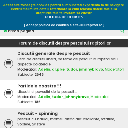
Rapitori.ro - Pescuit sportiv
Acest site foloseşte cookies pentru a imbunatati experienta ta de navigare.
Pentru mai multe detalii referitoare la cum folosim datele tale si la
drepturile tale te invitam sa citesti:
POLITICA DE COOKIES
FAQ
Înregistrare
Autentificare
.
[ Accept politica de cookies a site-ului rapitori.ro ]
C
Prima pagină
ă
Forum de discutii despre pescuitul rapitorilor
u
Discutii generale despre pescuit
t
Lista de discutii libera, pe teme de pescuit la rapitori sau
a
aspecte colaterale.
r
Moderatori:
Adelin
,
dr.pike
,
tudor
,
johnnybravo
,
Moderatori
Subiecte:
2546
e
Partidele noastre!!!
discutii si povestiri de la pescuit...
Moderatori:
Adelin
,
tudor
,
johnnybravo
,
Moderatori
Subiecte:
186
Pescuit - spinning
pescuit cu naluci, momeli artificiale: oscilante, rotative,
voblere, twistere