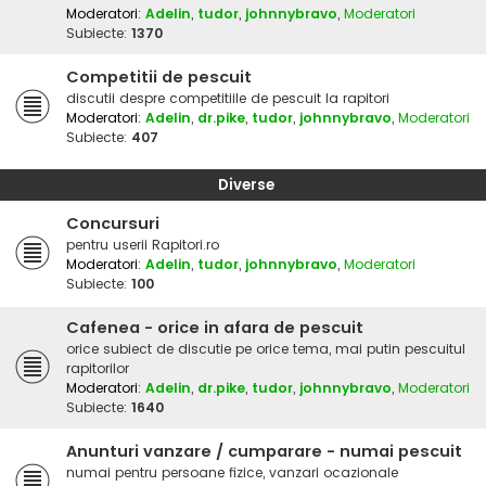
Moderatori:
Adelin
,
tudor
,
johnnybravo
,
Moderatori
Subiecte:
1370
Competitii de pescuit
discutii despre competitiile de pescuit la rapitori
Moderatori:
Adelin
,
dr.pike
,
tudor
,
johnnybravo
,
Moderatori
Subiecte:
407
Diverse
Concursuri
pentru userii Rapitori.ro
Moderatori:
Adelin
,
tudor
,
johnnybravo
,
Moderatori
Subiecte:
100
Cafenea - orice in afara de pescuit
orice subiect de discutie pe orice tema, mai putin pescuitul
rapitorilor
Moderatori:
Adelin
,
dr.pike
,
tudor
,
johnnybravo
,
Moderatori
Subiecte:
1640
Anunturi vanzare / cumparare - numai pescuit
numai pentru persoane fizice, vanzari ocazionale