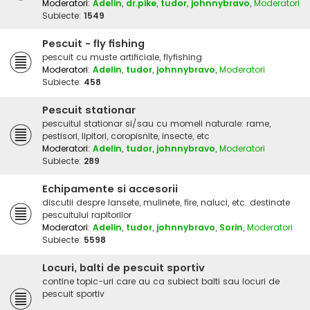
Moderatori:
Adelin
,
dr.pike
,
tudor
,
johnnybravo
,
Moderatori
Subiecte:
1549
Pescuit - fly fishing
pescuit cu muste artificiale, flyfishing
Moderatori:
Adelin
,
tudor
,
johnnybravo
,
Moderatori
Subiecte:
458
Pescuit stationar
pescuitul stationar si/sau cu momeli naturale: rame,
pestisori, lipitori, coropisnite, insecte, etc
Moderatori:
Adelin
,
tudor
,
johnnybravo
,
Moderatori
Subiecte:
289
Echipamente si accesorii
discutii despre lansete, mulinete, fire, naluci, etc. destinate
pescuitului rapitorilor
Moderatori:
Adelin
,
tudor
,
johnnybravo
,
Sorin
,
Moderatori
Subiecte:
5598
Locuri, balti de pescuit sportiv
contine topic-uri care au ca subiect balti sau locuri de
pescuit sportiv