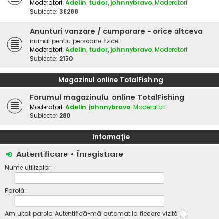
Moderatori:
Adelin
,
tudor
,
johnnybravo
,
Moderatori
Subiecte:
38288
Anunturi vanzare / cumparare - orice altceva
numai pentru persoane fizice
Moderatori:
Adelin
,
tudor
,
johnnybravo
,
Moderatori
Subiecte:
2150
Magazinul online TotalFishing
Forumul magazinului online TotalFishing
Moderatori:
Adelin
,
johnnybravo
,
Moderatori
Subiecte:
280
Informaţie
Autentificare
•
Înregistrare
Nume utilizator:
Parolă:
Am uitat parola
Autentifică-mă automat la fiecare vizită