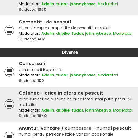
Moderatori:
Adelin
,
tudor
,
johnnybravo
,
Moderatori
Subiecte:
1370
Competitii de pescuit
discutii despre competitiile de pescuit la rapitori
Moderatori:
Adelin
,
dr.pike
,
tudor
,
johnnybravo
,
Moderatori
Subiecte:
407
Diverse
Concursuri
pentru userii Rapitori.ro
Moderatori:
Adelin
,
tudor
,
johnnybravo
,
Moderatori
Subiecte:
100
Cafenea - orice in afara de pescuit
orice subiect de discutie pe orice tema, mai putin pescuitul
rapitorilor
Moderatori:
Adelin
,
dr.pike
,
tudor
,
johnnybravo
,
Moderatori
Subiecte:
1640
Anunturi vanzare / cumparare - numai pescuit
numai pentru persoane fizice, vanzari ocazionale