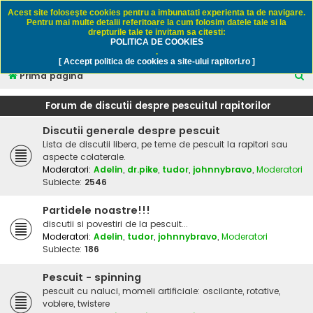
Rapitori.ro - Pescuit sportiv
Acest site foloseşte cookies pentru a imbunatati experienta ta de navigare.
Pentru mai multe detalii referitoare la cum folosim datele tale si la
drepturile tale te invitam sa citesti:
POLITICA DE COOKIES
FAQ
Înregistrare
Autentificare
.
[ Accept politica de cookies a site-ului rapitori.ro ]
C
Prima pagină
ă
Forum de discutii despre pescuitul rapitorilor
u
Discutii generale despre pescuit
t
Lista de discutii libera, pe teme de pescuit la rapitori sau
a
aspecte colaterale.
r
Moderatori:
Adelin
,
dr.pike
,
tudor
,
johnnybravo
,
Moderatori
Subiecte:
2546
e
Partidele noastre!!!
discutii si povestiri de la pescuit...
Moderatori:
Adelin
,
tudor
,
johnnybravo
,
Moderatori
Subiecte:
186
Pescuit - spinning
pescuit cu naluci, momeli artificiale: oscilante, rotative,
voblere, twistere