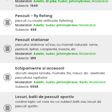
Moderatori:
Adelin
,
dr.pike
,
tudor
,
johnnybravo
,
Moderatori
Subiecte:
1549
Pescuit - fly fishing
pescuit cu muste artificiale, flyfishing
Moderatori:
Adelin
,
tudor
,
johnnybravo
,
Moderatori
Subiecte:
458
Pescuit stationar
pescuitul stationar si/sau cu momeli naturale: rame,
pestisori, lipitori, coropisnite, insecte, etc
Moderatori:
Adelin
,
tudor
,
johnnybravo
,
Moderatori
Subiecte:
289
Echipamente si accesorii
discutii despre lansete, mulinete, fire, naluci, etc. destinate
pescuitului rapitorilor
Moderatori:
Adelin
,
tudor
,
johnnybravo
,
Sorin
,
Moderatori
Subiecte:
5598
Locuri, balti de pescuit sportiv
contine topic-uri care au ca subiect balti sau locuri de
pescuit sportiv