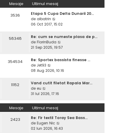
s
Mesaje
Ultimul mesaj
u
u
a
l
l
j
Etapa 5 Cupa Delta Dunarii 20…
m
3536
t
V
de
albatrin
e
i
e
06 Oct 2017, 15:02
s
m
z
a
u
i
j
Re: cum se numeste plasa de p…
l
58348
u
V
de
FlorinBuda
m
l
e
21 Sep 2025, 19:57
e
t
z
s
i
i
a
Re: Sportex bassista finesse …
354534
m
u
j
V
de
Jet93
u
l
e
08 Aug 2026, 10:16
l
t
z
m
i
i
e
Vand cutit filetat Rapala Mar…
11152
m
u
V
s
de
eu
u
l
e
a
31 Iul 2026, 17:16
l
t
z
j
m
i
i
e
Mesaje
Ultimul mesaj
m
u
s
u
l
a
Re: Fir textil Toray Sea Bass…
l
2423
t
j
V
de
Eugen Nic
m
i
e
02 Iun 2026, 16:43
e
m