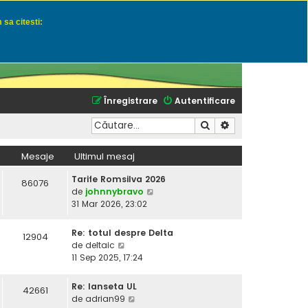
 sa citesti:
u momeli naturale
Înregistrare
Autentificare
Căutare
Căutare avansată
Mesaje
Ultimul mesaj
Tarife Romsilva 2026
86076
V
de
johnnybravo
e
31 Mar 2026, 23:02
z
i
Re: totul despre Delta
12904
u
V
de
deltaic
l
e
11 Sep 2025, 17:24
t
z
i
i
Re: lanseta UL
42661
m
u
V
de
adrian99
u
l