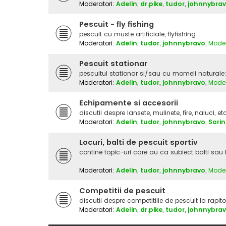
Moderatori:
Adelin
,
dr.pike
,
tudor
,
johnnybra
Pescuit - fly fishing
pescuit cu muste artificiale, flyfishing
Moderatori:
Adelin
,
tudor
,
johnnybravo
,
Moder
Pescuit stationar
pescuitul stationar si/sau cu momeli naturale: ram
Moderatori:
Adelin
,
tudor
,
johnnybravo
,
Moder
Echipamente si accesorii
discutii despre lansete, mulinete, fire, naluci, et
Moderatori:
Adelin
,
tudor
,
johnnybravo
,
Sorin
Locuri, balti de pescuit sportiv
contine topic-uri care au ca subiect balti sau 
Moderatori:
Adelin
,
tudor
,
johnnybravo
,
Moder
Competitii de pescuit
discutii despre competitiile de pescuit la rapito
Moderatori:
Adelin
,
dr.pike
,
tudor
,
johnnybra