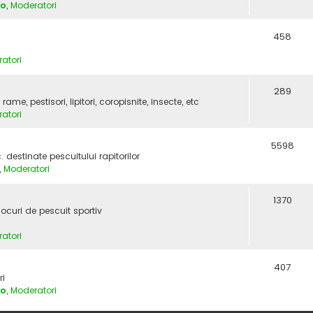
vo
,
Moderatori
458
atori
289
e, pestisori, lipitori, coropisnite, insecte, etc
atori
5598
c. destinate pescuitului rapitorilor
,
Moderatori
1370
locuri de pescuit sportiv
atori
407
ri
vo
,
Moderatori