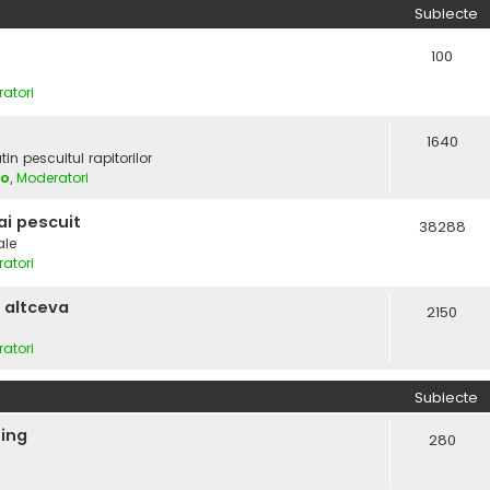
Subiecte
100
atori
1640
in pescuitul rapitorilor
vo
,
Moderatori
i pescuit
38288
ale
atori
 altceva
2150
atori
Subiecte
hing
280