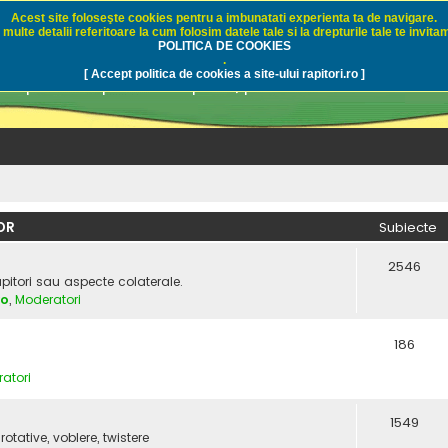
Acest site foloseşte cookies pentru a imbunatati experienta ta de navigare.
multe detalii referitoare la cum folosim datele tale si la drepturile tale te invitam
i.ro - Pescuit sportiv
POLITICA DE COOKIES
.
[ Accept politica de cookies a site-ului rapitori.ro ]
pre pescuit sportiv la rapitori, pescuitul cu naluci sa
OR
Subiecte
2546
apitori sau aspecte colaterale.
vo
,
Moderatori
186
atori
1549
rotative, voblere, twistere