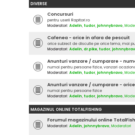
DIVERSE
Concursuri
pentru userii Rapitori.ro
Moderatori:
Adelin
,
tudor
,
johnnybravo
,
Moder
Cafenea - orice in afara de pescuit
orice subiect de discutie pe orice tema, mai put
Moderatori:
Adelin
,
dr.pike
,
tudor
,
johnnybra
Anunturi vanzare / cumparare - numa
numai pentru persoane fizice, vanzari ocazion
Moderatori:
Adelin
,
tudor
,
johnnybravo
,
Moder
Anunturi vanzare / cumparare - orice
numai pentru persoane fizice
Moderatori:
Adelin
,
tudor
,
johnnybravo
,
Moder
MAGAZINUL ONLINE TOTALFISHING
Forumul magazinului online TotalFis
Moderatori:
Adelin
,
johnnybravo
,
Moderatori