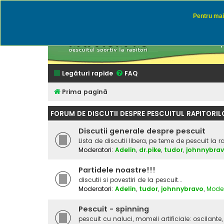
Pentru mai 
Rapitor
Discutii des
Legături rapide
FAQ
Prima pagină
FORUM DE DISCUTII DESPRE PESCUITUL RAPITORIL
Discutii generale despre pescuit
Lista de discutii libera, pe teme de pescuit la r
Moderatori:
Adelin
,
dr.pike
,
tudor
,
johnnybra
Partidele noastre!!!
discutii si povestiri de la pescuit...
Moderatori:
Adelin
,
tudor
,
johnnybravo
,
Moder
Pescuit - spinning
pescuit cu naluci, momeli artificiale: oscilante, 