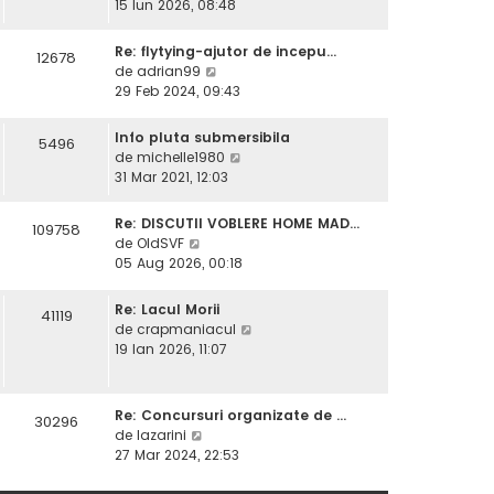
e
15 Iun 2026, 08:48
l
t
z
m
i
i
e
Re: flytying-ajutor de incepu…
12678
m
u
V
s
de
adrian99
u
l
e
a
29 Feb 2024, 09:43
l
t
z
j
m
i
i
e
Info pluta submersibila
5496
m
u
s
V
de
michelle1980
u
l
a
e
31 Mar 2021, 12:03
l
t
j
z
m
i
i
e
Re: DISCUTII VOBLERE HOME MAD…
109758
m
u
V
s
de
OldSVF
u
l
e
a
05 Aug 2026, 00:18
l
t
z
j
m
i
i
e
Re: Lacul Morii
41119
m
u
s
V
de
crapmaniacul
u
l
a
e
19 Ian 2026, 11:07
l
t
j
z
m
i
i
e
m
u
s
Re: Concursuri organizate de …
30296
u
l
V
a
de
lazarini
l
t
e
j
27 Mar 2024, 22:53
m
i
z
e
m
i