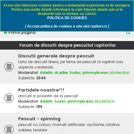
Rapitori.ro - Pescuit sportiv
Acest site foloseşte cookies pentru a imbunatati experienta ta de navigare.
Pentru mai multe detalii referitoare la cum folosim datele tale si la
drepturile tale te invitam sa citesti:
POLITICA DE COOKIES
FAQ
Înregistrare
Autentificare
.
[ Accept politica de cookies a site-ului rapitori.ro ]
C
Prima pagină
ă
Forum de discutii despre pescuitul rapitorilor
u
Discutii generale despre pescuit
t
Lista de discutii libera, pe teme de pescuit la rapitori sau
a
aspecte colaterale.
r
Moderatori:
Adelin
,
dr.pike
,
tudor
,
johnnybravo
,
Moderatori
Subiecte:
2546
e
Partidele noastre!!!
discutii si povestiri de la pescuit...
Moderatori:
Adelin
,
tudor
,
johnnybravo
,
Moderatori
Subiecte:
186
Pescuit - spinning
pescuit cu naluci, momeli artificiale: oscilante, rotative,
voblere, twistere