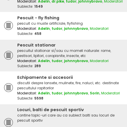
Moderatori:
Adelin
,
dr.pike
,
tudor
,
johnnybravo
,
Moderatori
Subiecte:
1549
Pescuit - fly fishing
pescuit cu muste artificiale, flyfishing
Moderatori:
Adelin
,
tudor
,
johnnybravo
,
Moderatori
Subiecte:
458
Pescuit stationar
pescuitul stationar si/sau cu momeli naturale: rame,
pestisori, lipitori, coropisnite, insecte, etc
Moderatori:
Adelin
,
tudor
,
johnnybravo
,
Moderatori
Subiecte:
289
Echipamente si accesorii
discutii despre lansete, mulinete, fire, naluci, etc. destinate
pescuitului rapitorilor
Moderatori:
Adelin
,
tudor
,
johnnybravo
,
Sorin
,
Moderatori
Subiecte:
5598
Locuri, balti de pescuit sportiv
contine topic-uri care au ca subiect balti sau locuri de
pescuit sportiv