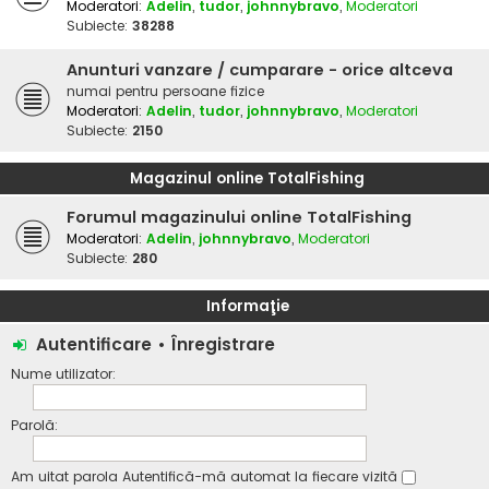
Moderatori:
Adelin
,
tudor
,
johnnybravo
,
Moderatori
Subiecte:
38288
Anunturi vanzare / cumparare - orice altceva
numai pentru persoane fizice
Moderatori:
Adelin
,
tudor
,
johnnybravo
,
Moderatori
Subiecte:
2150
Magazinul online TotalFishing
Forumul magazinului online TotalFishing
Moderatori:
Adelin
,
johnnybravo
,
Moderatori
Subiecte:
280
Informaţie
Autentificare
•
Înregistrare
Nume utilizator:
Parolă:
Am uitat parola
Autentifică-mă automat la fiecare vizită