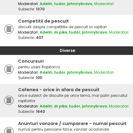
Moderatori:
Adelin
,
tudor
,
johnnybravo
,
Moderatori
Subiecte:
1370
Competitii de pescuit
discutii despre competitiile de pescuit la rapitori
Moderatori:
Adelin
,
dr.pike
,
tudor
,
johnnybravo
,
Moderatori
Subiecte:
407
Diverse
Concursuri
pentru userii Rapitori.ro
Moderatori:
Adelin
,
tudor
,
johnnybravo
,
Moderatori
Subiecte:
100
Cafenea - orice in afara de pescuit
orice subiect de discutie pe orice tema, mai putin pescuitul
rapitorilor
Moderatori:
Adelin
,
dr.pike
,
tudor
,
johnnybravo
,
Moderatori
Subiecte:
1640
Anunturi vanzare / cumparare - numai pescuit
numai pentru persoane fizice, vanzari ocazionale