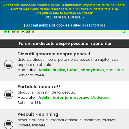
Rapitori.ro - Pescuit sportiv
Acest site foloseşte cookies pentru a imbunatati experienta ta de navigare.
Pentru mai multe detalii referitoare la cum folosim datele tale si la
drepturile tale te invitam sa citesti:
POLITICA DE COOKIES
FAQ
Înregistrare
Autentificare
.
[ Accept politica de cookies a site-ului rapitori.ro ]
C
Prima pagină
ă
Forum de discutii despre pescuitul rapitorilor
u
Discutii generale despre pescuit
t
Lista de discutii libera, pe teme de pescuit la rapitori sau
a
aspecte colaterale.
r
Moderatori:
Adelin
,
dr.pike
,
tudor
,
johnnybravo
,
Moderatori
Subiecte:
2546
e
Partidele noastre!!!
discutii si povestiri de la pescuit...
Moderatori:
Adelin
,
tudor
,
johnnybravo
,
Moderatori
Subiecte:
186
Pescuit - spinning
pescuit cu naluci, momeli artificiale: oscilante, rotative,
voblere, twistere