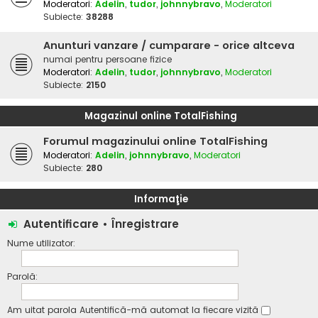
Moderatori:
Adelin
,
tudor
,
johnnybravo
,
Moderatori
Subiecte:
38288
Anunturi vanzare / cumparare - orice altceva
numai pentru persoane fizice
Moderatori:
Adelin
,
tudor
,
johnnybravo
,
Moderatori
Subiecte:
2150
Magazinul online TotalFishing
Forumul magazinului online TotalFishing
Moderatori:
Adelin
,
johnnybravo
,
Moderatori
Subiecte:
280
Informaţie
Autentificare
•
Înregistrare
Nume utilizator:
Parolă:
Am uitat parola
Autentifică-mă automat la fiecare vizită