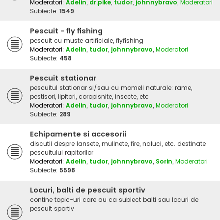
Moderatori:
Adelin
,
dr.pike
,
tudor
,
johnnybravo
,
Moderatori
Subiecte:
1549
Pescuit - fly fishing
pescuit cu muste artificiale, flyfishing
Moderatori:
Adelin
,
tudor
,
johnnybravo
,
Moderatori
Subiecte:
458
Pescuit stationar
pescuitul stationar si/sau cu momeli naturale: rame,
pestisori, lipitori, coropisnite, insecte, etc
Moderatori:
Adelin
,
tudor
,
johnnybravo
,
Moderatori
Subiecte:
289
Echipamente si accesorii
discutii despre lansete, mulinete, fire, naluci, etc. destinate
pescuitului rapitorilor
Moderatori:
Adelin
,
tudor
,
johnnybravo
,
Sorin
,
Moderatori
Subiecte:
5598
Locuri, balti de pescuit sportiv
contine topic-uri care au ca subiect balti sau locuri de
pescuit sportiv