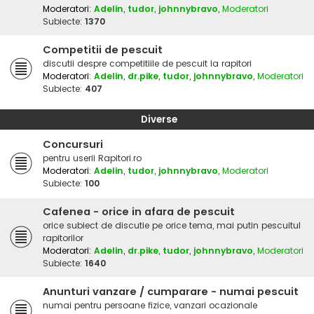
Moderatori:
Adelin
,
tudor
,
johnnybravo
,
Moderatori
Subiecte:
1370
Competitii de pescuit
discutii despre competitiile de pescuit la rapitori
Moderatori:
Adelin
,
dr.pike
,
tudor
,
johnnybravo
,
Moderatori
Subiecte:
407
Diverse
Concursuri
pentru userii Rapitori.ro
Moderatori:
Adelin
,
tudor
,
johnnybravo
,
Moderatori
Subiecte:
100
Cafenea - orice in afara de pescuit
orice subiect de discutie pe orice tema, mai putin pescuitul
rapitorilor
Moderatori:
Adelin
,
dr.pike
,
tudor
,
johnnybravo
,
Moderatori
Subiecte:
1640
Anunturi vanzare / cumparare - numai pescuit
numai pentru persoane fizice, vanzari ocazionale