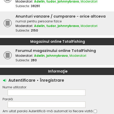
Moderatori:
Adelin
,
tudor
,
johnnybravo
,
Moderatori
Subiecte:
38291
Anunturi vanzare / cumparare - orice altceva
numai pentru persoane fizice
Moderatori:
Adelin
,
tudor
,
johnnybravo
,
Moderatori
Subiecte:
2150
Magazinul online TotalFishing
Forumul magazinului online TotalFishing
Moderatori:
Adelin
,
johnnybravo
,
Moderatori
Subiecte:
280
Informaţie
Autentificare
•
Înregistrare
Nume utilizator:
Parolă:
Am uitat parola
Autentifică-mă automat la fiecare vizită