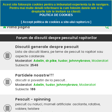
Rapitori.ro - Pescuit sportiv
Acest site foloseşte cookies pentru a imbunatati experienta ta de navigare.
Pentru mai multe detalii referitoare la cum folosim datele tale si la
drepturile tale te invitam sa citesti:
POLITICA DE COOKIES
FAQ
Înregistrare
Autentificare
.
[ Accept politica de cookies a site-ului rapitori.ro ]
C
Prima pagină
ă
Forum de discutii despre pescuitul rapitorilor
u
Discutii generale despre pescuit
t
Lista de discutii libera, pe teme de pescuit la rapitori sau
a
aspecte colaterale.
r
Moderatori:
Adelin
,
dr.pike
,
tudor
,
johnnybravo
,
Moderatori
Subiecte:
2546
e
Partidele noastre!!!
discutii si povestiri de la pescuit...
Moderatori:
Adelin
,
tudor
,
johnnybravo
,
Moderatori
Subiecte:
186
Pescuit - spinning
pescuit cu naluci, momeli artificiale: oscilante, rotative,
voblere, twistere