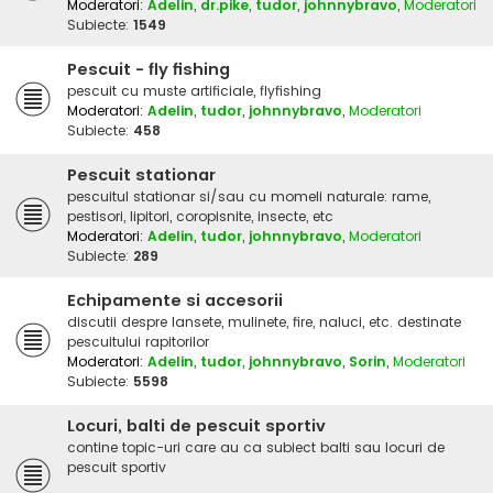
Moderatori:
Adelin
,
dr.pike
,
tudor
,
johnnybravo
,
Moderatori
Subiecte:
1549
Pescuit - fly fishing
pescuit cu muste artificiale, flyfishing
Moderatori:
Adelin
,
tudor
,
johnnybravo
,
Moderatori
Subiecte:
458
Pescuit stationar
pescuitul stationar si/sau cu momeli naturale: rame,
pestisori, lipitori, coropisnite, insecte, etc
Moderatori:
Adelin
,
tudor
,
johnnybravo
,
Moderatori
Subiecte:
289
Echipamente si accesorii
discutii despre lansete, mulinete, fire, naluci, etc. destinate
pescuitului rapitorilor
Moderatori:
Adelin
,
tudor
,
johnnybravo
,
Sorin
,
Moderatori
Subiecte:
5598
Locuri, balti de pescuit sportiv
contine topic-uri care au ca subiect balti sau locuri de
pescuit sportiv