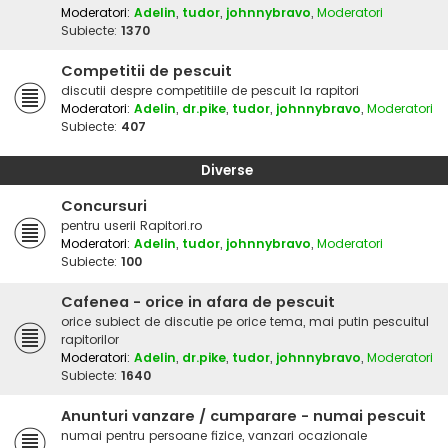
Moderatori:
Adelin
,
tudor
,
johnnybravo
,
Moderatori
Subiecte:
1370
Competitii de pescuit
discutii despre competitiile de pescuit la rapitori
Moderatori:
Adelin
,
dr.pike
,
tudor
,
johnnybravo
,
Moderatori
Subiecte:
407
Diverse
Concursuri
pentru userii Rapitori.ro
Moderatori:
Adelin
,
tudor
,
johnnybravo
,
Moderatori
Subiecte:
100
Cafenea - orice in afara de pescuit
orice subiect de discutie pe orice tema, mai putin pescuitul
rapitorilor
Moderatori:
Adelin
,
dr.pike
,
tudor
,
johnnybravo
,
Moderatori
Subiecte:
1640
Anunturi vanzare / cumparare - numai pescuit
numai pentru persoane fizice, vanzari ocazionale