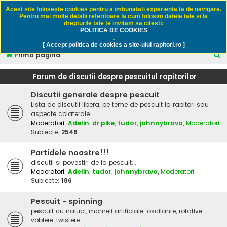
Rapitori.ro - Pescuit sportiv
Acest site foloseşte cookies pentru a imbunatati experienta ta de navigare.
Pentru mai multe detalii referitoare la cum folosim datele tale si la
drepturile tale te invitam sa citesti:
POLITICA DE COOKIES
FAQ
Înregistrare
Autentificare
.
[ Accept politica de cookies a site-ului rapitori.ro ]
C
Prima pagină
ă
Forum de discutii despre pescuitul rapitorilor
u
Discutii generale despre pescuit
t
Lista de discutii libera, pe teme de pescuit la rapitori sau
a
aspecte colaterale.
r
Moderatori:
Adelin
,
dr.pike
,
tudor
,
johnnybravo
,
Moderatori
Subiecte:
2546
e
Partidele noastre!!!
discutii si povestiri de la pescuit...
Moderatori:
Adelin
,
tudor
,
johnnybravo
,
Moderatori
Subiecte:
186
Pescuit - spinning
pescuit cu naluci, momeli artificiale: oscilante, rotative,
voblere, twistere