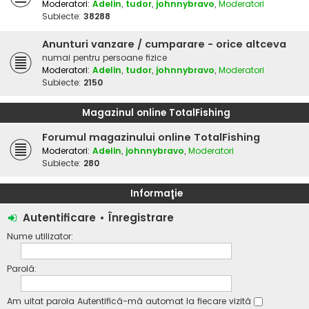
Moderatori:
Adelin
,
tudor
,
johnnybravo
,
Moderatori
Subiecte:
38288
Anunturi vanzare / cumparare - orice altceva
numai pentru persoane fizice
Moderatori:
Adelin
,
tudor
,
johnnybravo
,
Moderatori
Subiecte:
2150
Magazinul online TotalFishing
Forumul magazinului online TotalFishing
Moderatori:
Adelin
,
johnnybravo
,
Moderatori
Subiecte:
280
Informaţie
Autentificare
•
Înregistrare
Nume utilizator:
Parolă:
Am uitat parola
Autentifică-mă automat la fiecare vizită