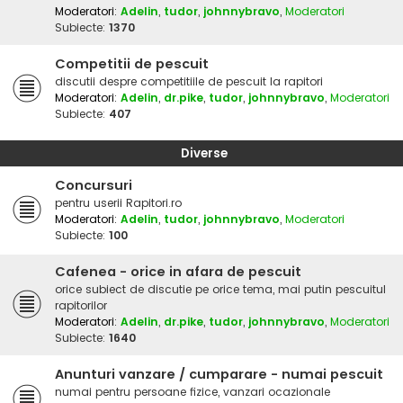
Moderatori:
Adelin
,
tudor
,
johnnybravo
,
Moderatori
Subiecte:
1370
Competitii de pescuit
discutii despre competitiile de pescuit la rapitori
Moderatori:
Adelin
,
dr.pike
,
tudor
,
johnnybravo
,
Moderatori
Subiecte:
407
Diverse
Concursuri
pentru userii Rapitori.ro
Moderatori:
Adelin
,
tudor
,
johnnybravo
,
Moderatori
Subiecte:
100
Cafenea - orice in afara de pescuit
orice subiect de discutie pe orice tema, mai putin pescuitul
rapitorilor
Moderatori:
Adelin
,
dr.pike
,
tudor
,
johnnybravo
,
Moderatori
Subiecte:
1640
Anunturi vanzare / cumparare - numai pescuit
numai pentru persoane fizice, vanzari ocazionale