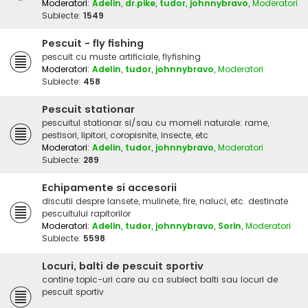
Moderatori:
Adelin
,
dr.pike
,
tudor
,
johnnybravo
,
Moderatori
Subiecte:
1549
Pescuit - fly fishing
pescuit cu muste artificiale, flyfishing
Moderatori:
Adelin
,
tudor
,
johnnybravo
,
Moderatori
Subiecte:
458
Pescuit stationar
pescuitul stationar si/sau cu momeli naturale: rame,
pestisori, lipitori, coropisnite, insecte, etc
Moderatori:
Adelin
,
tudor
,
johnnybravo
,
Moderatori
Subiecte:
289
Echipamente si accesorii
discutii despre lansete, mulinete, fire, naluci, etc. destinate
pescuitului rapitorilor
Moderatori:
Adelin
,
tudor
,
johnnybravo
,
Sorin
,
Moderatori
Subiecte:
5598
Locuri, balti de pescuit sportiv
contine topic-uri care au ca subiect balti sau locuri de
pescuit sportiv