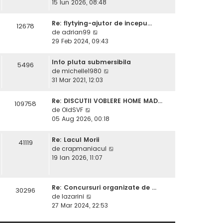
e
15 Iun 2026, 08:48
l
t
z
m
i
i
e
Re: flytying-ajutor de incepu…
12678
m
u
V
s
de
adrian99
u
l
e
a
29 Feb 2024, 09:43
l
t
z
j
m
i
i
e
Info pluta submersibila
5496
m
u
s
V
de
michelle1980
u
l
a
e
31 Mar 2021, 12:03
l
t
j
z
m
i
i
e
Re: DISCUTII VOBLERE HOME MAD…
109758
m
u
V
s
de
OldSVF
u
l
e
a
05 Aug 2026, 00:18
l
t
z
j
m
i
i
e
Re: Lacul Morii
41119
m
u
s
V
de
crapmaniacul
u
l
a
e
19 Ian 2026, 11:07
l
t
j
z
m
i
i
e
m
u
s
Re: Concursuri organizate de …
30296
u
l
V
a
de
lazarini
l
t
e
j
27 Mar 2024, 22:53
m
i
z
e
m
i