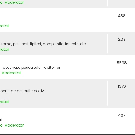
vo
,
Moderatori
458
atori
289
e, pestisori, lipitori, coropisnite, insecte, etc
atori
5598
c. destinate pescuitului rapitorilor
,
Moderatori
1370
locuri de pescuit sportiv
atori
407
ri
vo
,
Moderatori