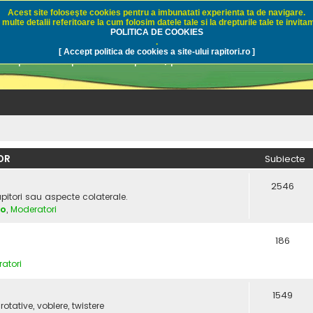
Acest site foloseşte cookies pentru a imbunatati experienta ta de navigare.
multe detalii referitoare la cum folosim datele tale si la drepturile tale te invitam
i.ro - Pescuit sportiv
POLITICA DE COOKIES
.
[ Accept politica de cookies a site-ului rapitori.ro ]
pre pescuit sportiv la rapitori, pescuitul cu naluci sa
OR
Subiecte
2546
apitori sau aspecte colaterale.
vo
,
Moderatori
186
atori
1549
rotative, voblere, twistere