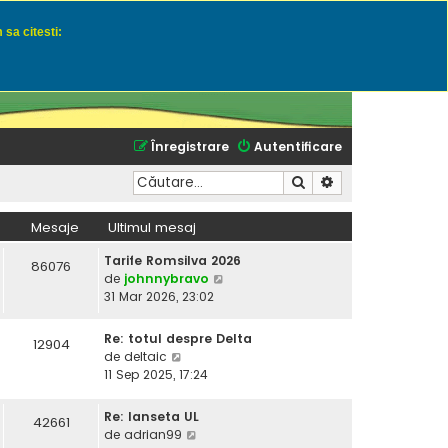
 sa citesti:
u momeli naturale
Înregistrare
Autentificare
Căutare
Căutare avansată
Mesaje
Ultimul mesaj
Tarife Romsilva 2026
86076
V
de
johnnybravo
e
31 Mar 2026, 23:02
z
i
Re: totul despre Delta
12904
u
V
de
deltaic
l
e
11 Sep 2025, 17:24
t
z
i
i
Re: lanseta UL
42661
m
u
V
de
adrian99
u
l