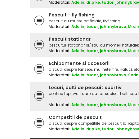
Moderatori:
Adelin
,
dr.pike
,
tudor
,
johnnybra
Pescuit - fly fishing
pescuit cu muste artificiale, flyfishing
Moderatori:
Adelin
,
tudor
,
johnnybravo
,
Moder
Pescuit stationar
pescuitul stationar si/sau cu momeli naturale: ram
Moderatori:
Adelin
,
tudor
,
johnnybravo
,
Moder
Echipamente si accesorii
discutii despre lansete, mulinete, fire, naluci, et
Moderatori:
Adelin
,
tudor
,
johnnybravo
,
Sorin
Locuri, balti de pescuit sportiv
contine topic-uri care au ca subiect balti sau 
Moderatori:
Adelin
,
tudor
,
johnnybravo
,
Moder
Competitii de pescuit
discutii despre competitiile de pescuit la rapito
Moderatori:
Adelin
,
dr.pike
,
tudor
,
johnnybra