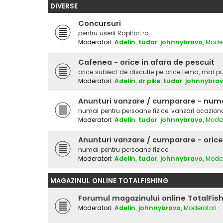
DIVERSE
Concursuri
pentru userii Rapitori.ro
Moderatori:
Adelin
,
tudor
,
johnnybravo
,
Moder
Cafenea - orice in afara de pescuit
orice subiect de discutie pe orice tema, mai put
Moderatori:
Adelin
,
dr.pike
,
tudor
,
johnnybra
Anunturi vanzare / cumparare - numa
numai pentru persoane fizice, vanzari ocazion
Moderatori:
Adelin
,
tudor
,
johnnybravo
,
Moder
Anunturi vanzare / cumparare - orice
numai pentru persoane fizice
Moderatori:
Adelin
,
tudor
,
johnnybravo
,
Moder
MAGAZINUL ONLINE TOTALFISHING
Forumul magazinului online TotalFis
Moderatori:
Adelin
,
johnnybravo
,
Moderatori