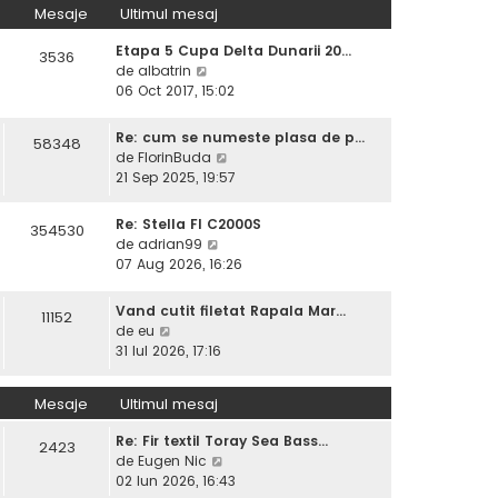
s
Mesaje
Ultimul mesaj
u
u
a
l
l
j
Etapa 5 Cupa Delta Dunarii 20…
m
3536
t
V
de
albatrin
e
i
e
06 Oct 2017, 15:02
s
m
z
a
u
i
j
Re: cum se numeste plasa de p…
l
58348
u
V
de
FlorinBuda
m
l
e
21 Sep 2025, 19:57
e
t
z
s
i
i
a
Re: Stella FI C2000S
354530
m
u
j
V
de
adrian99
u
l
e
07 Aug 2026, 16:26
l
t
z
m
i
i
e
Vand cutit filetat Rapala Mar…
11152
m
u
V
s
de
eu
u
l
e
a
31 Iul 2026, 17:16
l
t
z
j
m
i
i
e
Mesaje
Ultimul mesaj
m
u
s
u
l
a
Re: Fir textil Toray Sea Bass…
l
2423
t
j
V
de
Eugen Nic
m
i
e
02 Iun 2026, 16:43
e
m