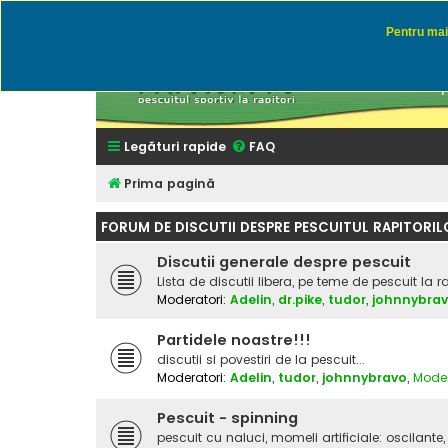
Pentru mai 
Rapitor
Discutii des
Legături rapide
FAQ
Prima pagină
FORUM DE DISCUTII DESPRE PESCUITUL RAPITORIL
Discutii generale despre pescuit
Lista de discutii libera, pe teme de pescuit la r
Moderatori:
Adelin
,
dr.pike
,
tudor
,
johnnybra
Partidele noastre!!!
discutii si povestiri de la pescuit...
Moderatori:
Adelin
,
tudor
,
johnnybravo
,
Moder
Pescuit - spinning
pescuit cu naluci, momeli artificiale: oscilante, 