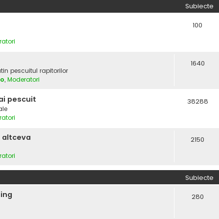
Subiecte
100
atori
1640
in pescuitul rapitorilor
vo
,
Moderatori
i pescuit
38288
ale
atori
 altceva
2150
atori
Subiecte
hing
280