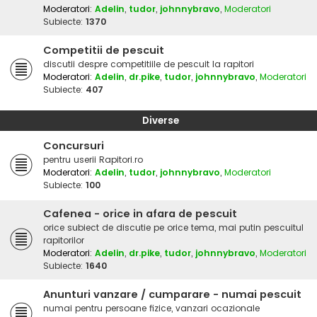
Moderatori:
Adelin
,
tudor
,
johnnybravo
,
Moderatori
Subiecte:
1370
Competitii de pescuit
discutii despre competitiile de pescuit la rapitori
Moderatori:
Adelin
,
dr.pike
,
tudor
,
johnnybravo
,
Moderatori
Subiecte:
407
Diverse
Concursuri
pentru userii Rapitori.ro
Moderatori:
Adelin
,
tudor
,
johnnybravo
,
Moderatori
Subiecte:
100
Cafenea - orice in afara de pescuit
orice subiect de discutie pe orice tema, mai putin pescuitul
rapitorilor
Moderatori:
Adelin
,
dr.pike
,
tudor
,
johnnybravo
,
Moderatori
Subiecte:
1640
Anunturi vanzare / cumparare - numai pescuit
numai pentru persoane fizice, vanzari ocazionale