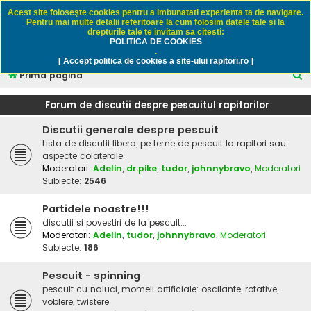
Rapitori.ro - Pescuit sportiv
Acest site foloseşte cookies pentru a imbunatati experienta ta de navigare.
Pentru mai multe detalii referitoare la cum folosim datele tale si la
drepturile tale te invitam sa citesti:
POLITICA DE COOKIES
FAQ
Înregistrare
Autentificare
.
[ Accept politica de cookies a site-ului rapitori.ro ]
C
Prima pagină
ă
Forum de discutii despre pescuitul rapitorilor
u
Discutii generale despre pescuit
t
Lista de discutii libera, pe teme de pescuit la rapitori sau
a
aspecte colaterale.
r
Moderatori:
Adelin
,
dr.pike
,
tudor
,
johnnybravo
,
Moderatori
Subiecte:
2546
e
Partidele noastre!!!
discutii si povestiri de la pescuit...
Moderatori:
Adelin
,
tudor
,
johnnybravo
,
Moderatori
Subiecte:
186
Pescuit - spinning
pescuit cu naluci, momeli artificiale: oscilante, rotative,
voblere, twistere