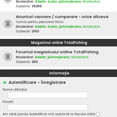
Moderatori:
Adelin
,
tudor
,
johnnybravo
,
Moderatori
Subiecte:
38289
Anunturi vanzare / cumparare - orice altceva
numai pentru persoane fizice
Moderatori:
Adelin
,
tudor
,
johnnybravo
,
Moderatori
Subiecte:
2150
Magazinul online TotalFishing
Forumul magazinului online TotalFishing
Moderatori:
Adelin
,
johnnybravo
,
Moderatori
Subiecte:
280
Informaţie
Autentificare
•
Înregistrare
Nume utilizator:
Parolă:
Am uitat parola
Autentifică-mă automat la fiecare vizită