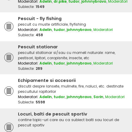
Moderatori:
Adelin
,
dr.pike
,
tudor
,
johnnybravo
,
Moderatori
Subiecte:
1549
Pescuit - fly fishing
pescuit cu muste artificiale, flyfishing
Moderatori:
Adelin
,
tudor
,
johnnybravo
,
Moderatori
Subiecte:
458
Pescuit stationar
pescuitul stationar si/sau cu momeli naturale: rame,
pestisori, lipitori, coropisnite, insecte, etc
Moderatori:
Adelin
,
tudor
,
johnnybravo
,
Moderatori
Subiecte:
289
Echipamente si accesorii
discutii despre lansete, mulinete, fire, naluci, etc. destinate
pescuitului rapitorilor
Moderatori:
Adelin
,
tudor
,
johnnybravo
,
Sorin
,
Moderatori
Subiecte:
5598
Locuri, balti de pescuit sportiv
contine topic-uri care au ca subiect balti sau locuri de
pescuit sportiv