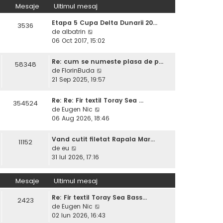
s
Mesaje
Ultimul mesaj
u
u
a
l
l
j
Etapa 5 Cupa Delta Dunarii 20…
m
3536
t
V
de
albatrin
e
i
e
06 Oct 2017, 15:02
s
m
z
a
u
i
j
Re: cum se numeste plasa de p…
l
58348
u
V
de
FlorinBuda
m
l
e
21 Sep 2025, 19:57
e
t
z
s
i
i
a
Re: Re: Fir textil Toray Sea …
354524
m
u
j
V
de
Eugen Nic
u
l
e
06 Aug 2026, 18:46
l
t
z
m
i
i
e
Vand cutit filetat Rapala Mar…
11152
m
u
V
s
de
eu
u
l
e
a
31 Iul 2026, 17:16
l
t
z
j
m
i
i
e
Mesaje
Ultimul mesaj
m
u
s
u
l
a
Re: Fir textil Toray Sea Bass…
l
2423
t
j
V
de
Eugen Nic
m
i
e
02 Iun 2026, 16:43
e
m