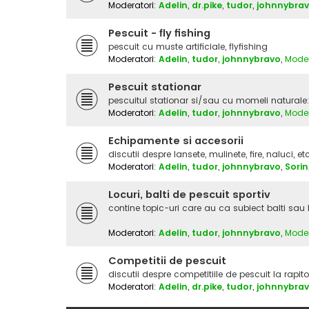
Moderatori:
Adelin
,
dr.pike
,
tudor
,
johnnybra
Pescuit - fly fishing
pescuit cu muste artificiale, flyfishing
Moderatori:
Adelin
,
tudor
,
johnnybravo
,
Moder
Pescuit stationar
pescuitul stationar si/sau cu momeli naturale: ram
Moderatori:
Adelin
,
tudor
,
johnnybravo
,
Moder
Echipamente si accesorii
discutii despre lansete, mulinete, fire, naluci, et
Moderatori:
Adelin
,
tudor
,
johnnybravo
,
Sorin
Locuri, balti de pescuit sportiv
contine topic-uri care au ca subiect balti sau 
Moderatori:
Adelin
,
tudor
,
johnnybravo
,
Moder
Competitii de pescuit
discutii despre competitiile de pescuit la rapito
Moderatori:
Adelin
,
dr.pike
,
tudor
,
johnnybra