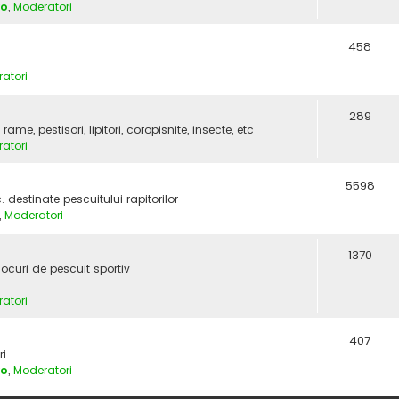
vo
,
Moderatori
458
atori
289
e, pestisori, lipitori, coropisnite, insecte, etc
atori
5598
c. destinate pescuitului rapitorilor
,
Moderatori
1370
locuri de pescuit sportiv
atori
407
ri
vo
,
Moderatori