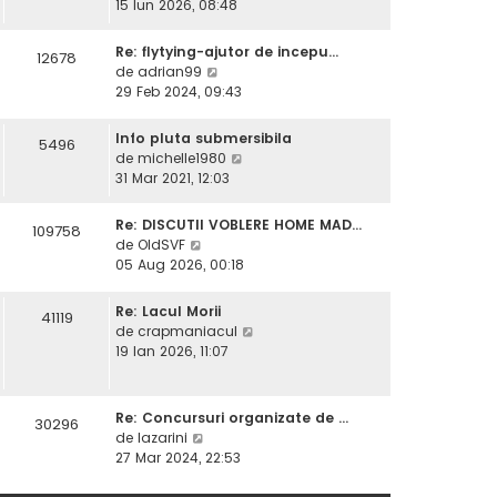
e
15 Iun 2026, 08:48
l
t
z
m
i
i
e
Re: flytying-ajutor de incepu…
12678
m
u
V
s
de
adrian99
u
l
e
a
29 Feb 2024, 09:43
l
t
z
j
m
i
i
e
Info pluta submersibila
5496
m
u
s
V
de
michelle1980
u
l
a
e
31 Mar 2021, 12:03
l
t
j
z
m
i
i
e
Re: DISCUTII VOBLERE HOME MAD…
109758
m
u
V
s
de
OldSVF
u
l
e
a
05 Aug 2026, 00:18
l
t
z
j
m
i
i
e
Re: Lacul Morii
41119
m
u
s
V
de
crapmaniacul
u
l
a
e
19 Ian 2026, 11:07
l
t
j
z
m
i
i
e
m
u
s
Re: Concursuri organizate de …
30296
u
l
V
a
de
lazarini
l
t
e
j
27 Mar 2024, 22:53
m
i
z
e
m
i