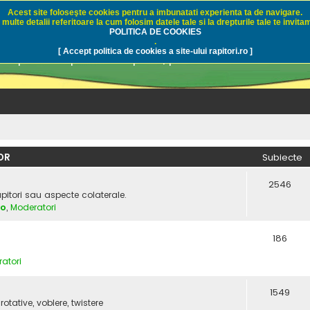
Acest site foloseşte cookies pentru a imbunatati experienta ta de navigare.
multe detalii referitoare la cum folosim datele tale si la drepturile tale te invitam
i.ro - Pescuit sportiv
POLITICA DE COOKIES
.
[ Accept politica de cookies a site-ului rapitori.ro ]
pre pescuit sportiv la rapitori, pescuitul cu naluci sa
OR
Subiecte
2546
apitori sau aspecte colaterale.
vo
,
Moderatori
186
atori
1549
rotative, voblere, twistere