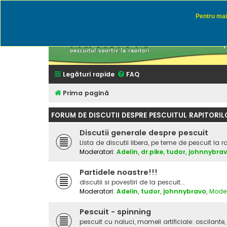
Pentru mai 
Rapitor
Discutii des
Legături rapide
FAQ
Prima pagină
FORUM DE DISCUTII DESPRE PESCUITUL RAPITORIL
Discutii generale despre pescuit
Lista de discutii libera, pe teme de pescuit la r
Moderatori:
Adelin
,
dr.pike
,
tudor
,
johnnybra
Partidele noastre!!!
discutii si povestiri de la pescuit...
Moderatori:
Adelin
,
tudor
,
johnnybravo
,
Moder
Pescuit - spinning
pescuit cu naluci, momeli artificiale: oscilante, 