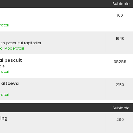
Subiecte
100
atori
1640
in pescuitul rapitorilor
vo
,
Moderatori
i pescuit
38288
ale
atori
 altceva
2150
atori
Subiecte
hing
280