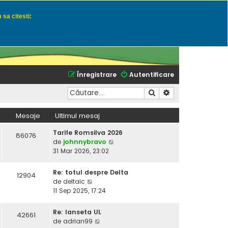
 sa citesti:
u momeli naturale
Înregistrare
Autentificare
Căutare
Căutare avansată
Mesaje
Ultimul mesaj
Tarife Romsilva 2026
86076
V
de
johnnybravo
e
31 Mar 2026, 23:02
z
i
Re: totul despre Delta
12904
u
V
de
deltaic
l
e
11 Sep 2025, 17:24
t
z
i
i
Re: lanseta UL
42661
m
u
V
de
adrian99
u
l