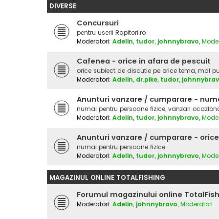
DIVERSE
Concursuri
pentru userii Rapitori.ro
Moderatori:
Adelin
,
tudor
,
johnnybravo
,
Moder
Cafenea - orice in afara de pescuit
orice subiect de discutie pe orice tema, mai put
Moderatori:
Adelin
,
dr.pike
,
tudor
,
johnnybra
Anunturi vanzare / cumparare - numa
numai pentru persoane fizice, vanzari ocazion
Moderatori:
Adelin
,
tudor
,
johnnybravo
,
Moder
Anunturi vanzare / cumparare - orice
numai pentru persoane fizice
Moderatori:
Adelin
,
tudor
,
johnnybravo
,
Moder
MAGAZINUL ONLINE TOTALFISHING
Forumul magazinului online TotalFis
Moderatori:
Adelin
,
johnnybravo
,
Moderatori