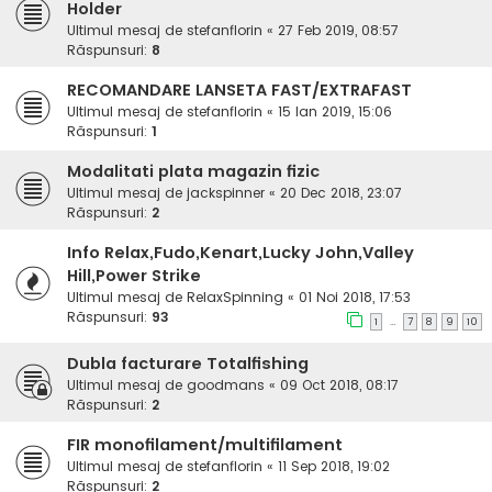
Holder
Ultimul mesaj de
stefanflorin
«
27 Feb 2019, 08:57
Răspunsuri:
8
RECOMANDARE LANSETA FAST/EXTRAFAST
Ultimul mesaj de
stefanflorin
«
15 Ian 2019, 15:06
Răspunsuri:
1
Modalitati plata magazin fizic
Ultimul mesaj de
jackspinner
«
20 Dec 2018, 23:07
Răspunsuri:
2
Info Relax,Fudo,Kenart,Lucky John,Valley
Hill,Power Strike
Ultimul mesaj de
RelaxSpinning
«
01 Noi 2018, 17:53
Răspunsuri:
93
1
7
8
9
10
…
Dubla facturare Totalfishing
Ultimul mesaj de
goodmans
«
09 Oct 2018, 08:17
Răspunsuri:
2
FIR monofilament/multifilament
Ultimul mesaj de
stefanflorin
«
11 Sep 2018, 19:02
Răspunsuri:
2