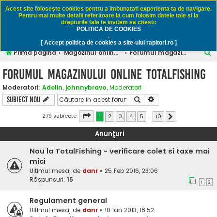
Rapitori.ro - Pescuit sportiv
Acest site foloseşte cookies pentru a imbunatati experienta ta de navigare.
Pentru mai multe detalii referitoare la cum folosim datele tale si la
drepturile tale te invitam sa citesti:
POLITICA DE COOKIES
FAQ
Înregistrare
Autentificare
.
[ Accept politica de cookies a site-ului rapitori.ro ]
C
Prima pagină
Magazinul online TotalFishing
Forumul magazinului online TotalFishing
ă
Forumul magazinului online TotalFishing
u
Moderatori:
Adelin
,
johnnybravo
,
Moderatori
t
Căutare
Căutare avansată
Subiect nou
a
r
Pagina
1
din
10
279 subiecte
1
2
3
4
5
…
10
Următorul
e
Anunţuri
Nou la TotalFishing - verificare colet si taxe mai
mici
Ultimul mesaj de
danr
«
25 Feb 2016, 23:06
Răspunsuri:
15
1
2
Regulament general
Ultimul mesaj de
danr
«
10 Ian 2013, 18:52