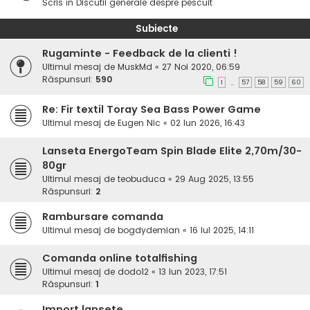
Scris în
Discutii generale despre pescuit
Subiecte
Rugaminte - Feedback de la clienti !
Ultimul mesaj de
MuskMd
«
27 Noi 2020, 06:59
Răspunsuri:
590
1
57
58
59
60
…
Re: Fir textil Toray Sea Bass Power Game
Ultimul mesaj de
Eugen Nic
«
02 Iun 2026, 16:43
Lanseta EnergoTeam Spin Blade Elite 2,70m/30-
80gr
Ultimul mesaj de
teobuduca
«
29 Aug 2025, 13:55
Răspunsuri:
2
Rambursare comanda
Ultimul mesaj de
bogdydemian
«
16 Iul 2025, 14:11
Comanda online totalfishing
Ultimul mesaj de
dodo12
«
13 Iun 2023, 17:51
Răspunsuri:
1
Import lansete.