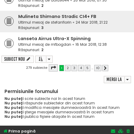
Ultimul mesaj de
doru9644
«
28 Mar 2018, 07:30
Răspunsuri:
2
Mulineta Shimano Stradic CI4+ FB
Ultimul mesaj de
stefanflorin
«
24 Mar 2018, 21:22
Răspunsuri:
3
Lanseta Airrus Ultra-X Spinning
Ultimul mesaj de
mfbogdan
«
16 Mar 2018, 12:38
Răspunsuri:
2
Subiect nou
Pagina
1
din
10
279 subiecte
1
2
3
4
5
…
10
Următorul
Mergi la
Permisiunile forumului
Nu puteţi
scrie subiecte noi în acest forum
Nu puteţi
răspunde subiectelor din acest forum
Nu puteţi
modifica mesajele dumneavoastră în acest forum
Nu puteţi
şterge mesajele dumneavoastră în acest forum
Nu puteţi
publica fişiere ataşate în acest forum
Prima pagină