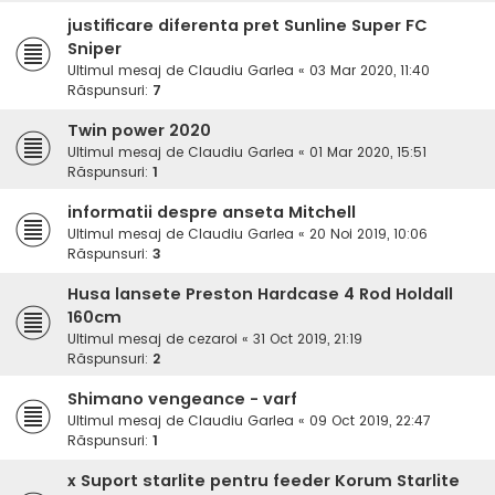
justificare diferenta pret Sunline Super FC
Sniper
Ultimul mesaj de
Claudiu Garlea
«
03 Mar 2020, 11:40
Răspunsuri:
7
Twin power 2020
Ultimul mesaj de
Claudiu Garlea
«
01 Mar 2020, 15:51
Răspunsuri:
1
informatii despre anseta Mitchell
Ultimul mesaj de
Claudiu Garlea
«
20 Noi 2019, 10:06
Răspunsuri:
3
Husa lansete Preston Hardcase 4 Rod Holdall
160cm
Ultimul mesaj de
cezaroi
«
31 Oct 2019, 21:19
Răspunsuri:
2
Shimano vengeance - varf
Ultimul mesaj de
Claudiu Garlea
«
09 Oct 2019, 22:47
Răspunsuri:
1
x Suport starlite pentru feeder Korum Starlite