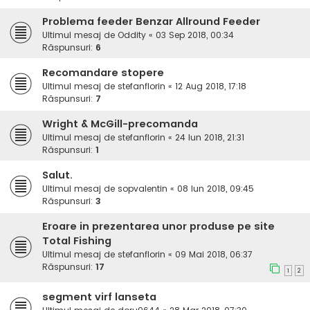
Problema feeder Benzar Allround Feeder
Ultimul mesaj de
Oddity
«
03 Sep 2018, 00:34
Răspunsuri:
6
Recomandare stopere
Ultimul mesaj de
stefanflorin
«
12 Aug 2018, 17:18
Răspunsuri:
7
Wright & McGill-precomanda
Ultimul mesaj de
stefanflorin
«
24 Iun 2018, 21:31
Răspunsuri:
1
Salut.
Ultimul mesaj de
sopvalentin
«
08 Iun 2018, 09:45
Răspunsuri:
3
Eroare in prezentarea unor produse pe site
Total Fishing
Ultimul mesaj de
stefanflorin
«
09 Mai 2018, 06:37
Răspunsuri:
17
1
2
segment virf lanseta