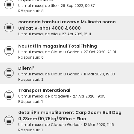
Ultimul mesaj de
tito
«
28 Sep 2022, 00:37
Răspunsuri:
3
comanda tamburi rezerva Mulineta somn
Unicat V-shot 4000 & 6000
Ultimul mesaj de
nila
«
27 Apr 2021, 15:11
Noutati in magazinul TotalFishing
Ultimul mesaj de
Claudiu Garlea
«
27 Oct 2020, 23:01
Răspunsuri:
6
Dilem?
Ultimul mesaj de
Claudiu Garlea
«
11 Mai 2020, 19:03
Răspunsuri:
2
Transport Interational
Ultimul mesaj de
draqdevil
«
27 Apr 2020, 19:05
Răspunsuri:
1
detalii Fir monofilament Carp Zoom Bull Dog
0,28mm/10,75kg/300m - Fluo
Ultimul mesaj de
Claudiu Garlea
«
12 Mar 2020, 11:16
Răspunsuri:
1