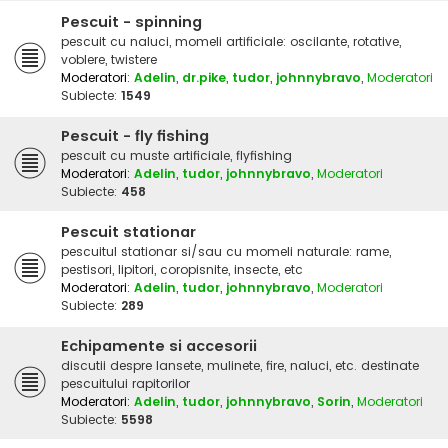
Pescuit - spinning
pescuit cu naluci, momeli artificiale: oscilante, rotative,
voblere, twistere
Moderatori:
Adelin
,
dr.pike
,
tudor
,
johnnybravo
,
Moderatori
Subiecte:
1549
Pescuit - fly fishing
pescuit cu muste artificiale, flyfishing
Moderatori:
Adelin
,
tudor
,
johnnybravo
,
Moderatori
Subiecte:
458
Pescuit stationar
pescuitul stationar si/sau cu momeli naturale: rame,
pestisori, lipitori, coropisnite, insecte, etc
Moderatori:
Adelin
,
tudor
,
johnnybravo
,
Moderatori
Subiecte:
289
Echipamente si accesorii
discutii despre lansete, mulinete, fire, naluci, etc. destinate
pescuitului rapitorilor
Moderatori:
Adelin
,
tudor
,
johnnybravo
,
Sorin
,
Moderatori
Subiecte:
5598