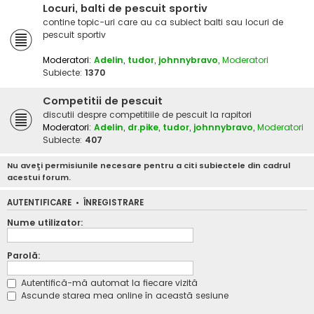
Locuri, balti de pescuit sportiv
contine topic-uri care au ca subiect balti sau locuri de
pescuit sportiv
Moderatori:
Adelin
,
tudor
,
johnnybravo
,
Moderatori
Subiecte:
1370
Competitii de pescuit
discutii despre competitiile de pescuit la rapitori
Moderatori:
Adelin
,
dr.pike
,
tudor
,
johnnybravo
,
Moderatori
Subiecte:
407
Nu aveţi permisiunile necesare pentru a citi subiectele din cadrul
acestui forum.
AUTENTIFICARE
•
ÎNREGISTRARE
Nume utilizator:
Parolă:
Autentifică-mă automat la fiecare vizită
Ascunde starea mea online în această sesiune