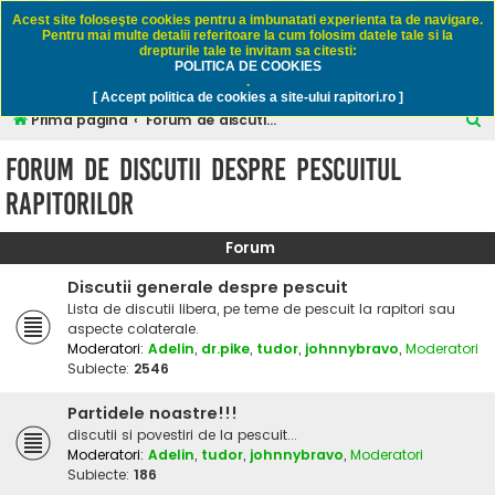
Rapitori.ro - Pescuit sportiv
Acest site foloseşte cookies pentru a imbunatati experienta ta de navigare.
Pentru mai multe detalii referitoare la cum folosim datele tale si la
drepturile tale te invitam sa citesti:
POLITICA DE COOKIES
FAQ
Înregistrare
Autentificare
.
[ Accept politica de cookies a site-ului rapitori.ro ]
C
Prima pagină
Forum de discutii despre pescuitul rapitorilor
ă
Forum de discutii despre pescuitul
u
rapitorilor
t
a
Forum
r
Discutii generale despre pescuit
e
Lista de discutii libera, pe teme de pescuit la rapitori sau
aspecte colaterale.
Moderatori:
Adelin
,
dr.pike
,
tudor
,
johnnybravo
,
Moderatori
Subiecte:
2546
Partidele noastre!!!
discutii si povestiri de la pescuit...
Moderatori:
Adelin
,
tudor
,
johnnybravo
,
Moderatori
Subiecte:
186