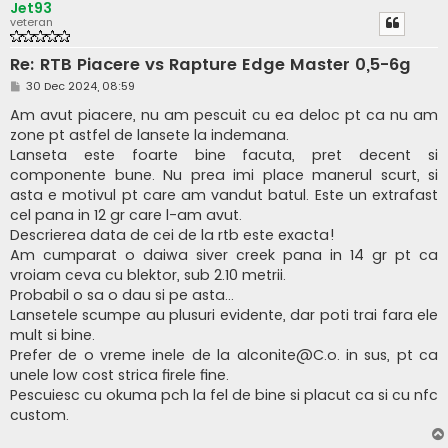
Jet93
veteran
Re: RTB Piacere vs Rapture Edge Master 0,5-6g
M
30 Dec 2024, 08:59
e
s
Am avut piacere, nu am pescuit cu ea deloc pt ca nu am
a
zone pt astfel de lansete la indemana.
j
Lanseta este foarte bine facuta, pret decent si
componente bune. Nu prea imi place manerul scurt, si
asta e motivul pt care am vandut batul. Este un extrafast
cel pana in 12 gr care l-am avut.
Descrierea data de cei de la rtb este exacta!
Am cumparat o daiwa siver creek pana in 14 gr pt ca
vroiam ceva cu blektor, sub 2.10 metrii.
Probabil o sa o dau si pe asta...
Lansetele scumpe au plusuri evidente, dar poti trai fara ele
mult si bine.
Prefer de o vreme inele de la
alconite@C.o
. in sus, pt ca
unele low cost strica firele fine.
Pescuiesc cu okuma pch la fel de bine si placut ca si cu nfc
custom.