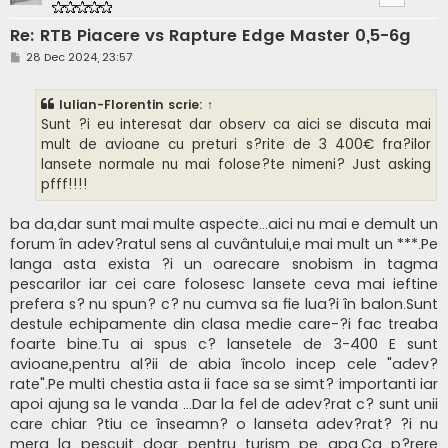
Re: RTB Piacere vs Rapture Edge Master 0,5-6g
M
28 Dec 2024, 23:57
e
s
a
Iulian-Florentin
scrie:
↑
j
Sunt ?i eu interesat dar observ ca aici se discuta mai
mult de avioane cu preturi s?rite de 3 400€ fra?ilor
lansete normale nu mai folose?te nimeni? Just asking
pfff!!!!
ba da,dar sunt mai multe aspecte...aici nu mai e demult un
forum în adev?ratul sens al cuvântului,e mai mult un ***.Pe
langa asta exista ?i un oarecare snobism in tagma
pescarilor iar cei care folosesc lansete ceva mai ieftine
prefera s? nu spun? c? nu cumva sa fie lua?i în balon.Sunt
destule echipamente din clasa medie care-?i fac treaba
foarte bine.Tu ai spus c? lansetele de 3-400 E sunt
avioane,pentru al?ii de abia încolo incep cele "adev?
rate".Pe multi chestia asta ii face sa se simt? importanti iar
apoi ajung sa le vanda ...Dar la fel de adev?rat c? sunt unii
care chiar ?tiu ce înseamn? o lanseta adev?rat? ?i nu
merg la pescuit doar pentru turism pe apa.Ca p?rere