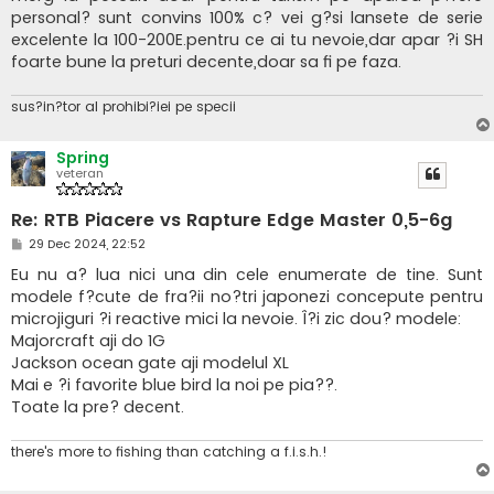
personal? sunt convins 100% c? vei g?si lansete de serie
excelente la 100-200E.pentru ce ai tu nevoie,dar apar ?i SH
foarte bune la preturi decente,doar sa fi pe faza.
sus?in?tor al prohibi?iei pe specii
Spring
veteran
Re: RTB Piacere vs Rapture Edge Master 0,5-6g
M
29 Dec 2024, 22:52
e
s
Eu nu a? lua nici una din cele enumerate de tine. Sunt
a
modele f?cute de fra?ii no?tri japonezi concepute pentru
j
microjiguri ?i reactive mici la nevoie. Î?i zic dou? modele:
Majorcraft aji do 1G
Jackson ocean gate aji modelul XL
Mai e ?i favorite blue bird la noi pe pia??.
Toate la pre? decent.
there's more to fishing than catching a f.i.s.h.!