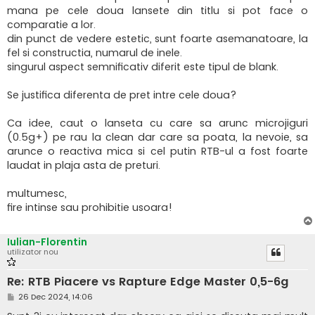
mana pe cele doua lansete din titlu si pot face o
comparatie a lor.
din punct de vedere estetic, sunt foarte asemanatoare, la
fel si constructia, numarul de inele.
singurul aspect semnificativ diferit este tipul de blank.
Se justifica diferenta de pret intre cele doua?
Ca idee, caut o lanseta cu care sa arunc microjiguri
(0.5g+) pe rau la clean dar care sa poata, la nevoie, sa
arunce o reactiva mica si cel putin RTB-ul a fost foarte
laudat in plaja asta de preturi.
multumesc,
fire intinse sau prohibitie usoara!
Iulian-Florentin
utilizator nou
Re: RTB Piacere vs Rapture Edge Master 0,5-6g
M
26 Dec 2024, 14:06
e
s