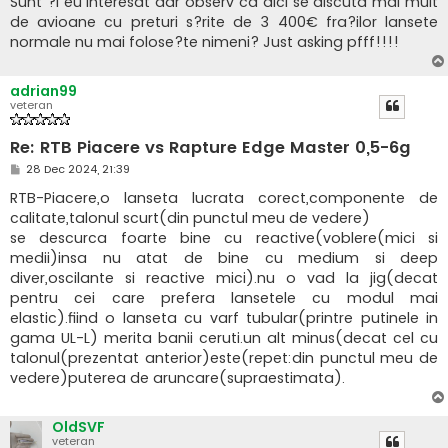
Sunt ?i eu interesat dar observ ca aici se discuta mai mult
a
de avioane cu preturi s?rite de 3 400€ fra?ilor lansete
j
normale nu mai folose?te nimeni? Just asking pfff!!!!
adrian99
veteran
Re: RTB Piacere vs Rapture Edge Master 0,5-6g
M
28 Dec 2024, 21:39
e
s
RTB-Piacere,o lanseta lucrata corect,componente de
a
calitate,talonul scurt(din punctul meu de vedere)
j
se descurca foarte bine cu reactive(voblere(mici si
medii)insa nu atat de bine cu medium si deep
diver,oscilante si reactive mici).nu o vad la jig(decat
pentru cei care prefera lansetele cu modul mai
elastic).fiind o lanseta cu varf tubular(printre putinele in
gama UL-L) merita banii ceruti.un alt minus(decat cel cu
talonul(prezentat anterior)este(repet:din punctul meu de
vedere)puterea de aruncare(supraestimata).
OldSVF
veteran