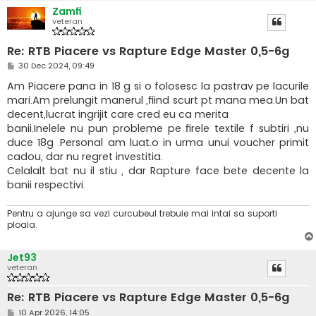
Zamfi
veteran
Re: RTB Piacere vs Rapture Edge Master 0,5-6g
M
30 Dec 2024, 09:49
e
s
Am Piacere pana in 18 g si o folosesc la pastrav pe lacurile
a
mari.Am prelungit manerul ,fiind scurt pt mana mea.Un bat
j
decent,lucrat ingrijit care cred eu ca merita
banii.Inelele nu pun probleme pe firele textile f subtiri ,nu
duce 18g .Personal am luat.o in urma unui voucher primit
cadou, dar nu regret investitia.
Celalalt bat nu il stiu , dar Rapture face bete decente la
banii respectivi.
Pentru a ajunge sa vezi curcubeul trebuie mai intai sa suporti
ploaia.
Jet93
veteran
Re: RTB Piacere vs Rapture Edge Master 0,5-6g
M
10 Apr 2026, 14:05