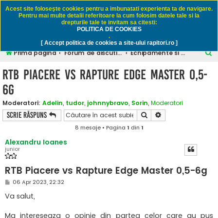
Rapitori.ro - Pescuit sportiv
Acest site foloseşte cookies pentru a imbunatati experienta ta de navigare.
Pentru mai multe detalii referitoare la cum folosim datele tale si la
drepturile tale te invitam sa citesti:
POLITICA DE COOKIES
FAQ
Înregistrare
Autentificare
.
[ Accept politica de cookies a site-ului rapitori.ro ]
C
Prima pagină
Forum de discutii despre pescuitul rapitorilor
Echipamente si accesorii
ă
RTB Piacere vs Rapture Edge Master 0,5-
u
6g
t
a
Moderatori:
Adelin
,
tudor
,
johnnybravo
,
Sorin
,
Moderatori
Căutare
Căutare avansată
Scrie răspuns
r
8 mesaje • Pagina
1
din
1
e
Alexandru Ioanes
junior
RTB Piacere vs Rapture Edge Master 0,5-6g
M
06 Apr 2023, 22:32
e
s
Va salut,
a
j
Ma intereseaza o opinie din partea celor care au pus