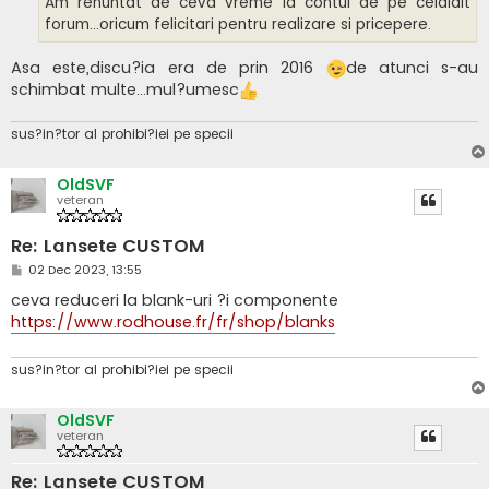
Am renuntat de ceva vreme la contul de pe celalalt
forum...oricum felicitari pentru realizare si pricepere.
Asa este,discu?ia era de prin 2016
de atunci s-au
schimbat multe...mul?umesc
sus?in?tor al prohibi?iei pe specii
OldSVF
veteran
Re: Lansete CUSTOM
M
02 Dec 2023, 13:55
e
s
ceva reduceri la blank-uri ?i componente
a
https://www.rodhouse.fr/fr/shop/blanks
j
sus?in?tor al prohibi?iei pe specii
OldSVF
veteran
Re: Lansete CUSTOM