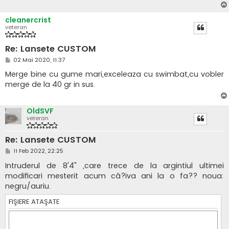
cleanercrist
veteran
Re: Lansete CUSTOM
M
02 Mai 2020, 11:37
e
s
Merge bine cu gume mari,exceleaza cu swimbat,cu vobler
a
merge de la 40 gr in sus.
j
OldSVF
veteran
Re: Lansete CUSTOM
M
11 Feb 2022, 22:25
e
s
Intruderul de 8'4" ,care trece de la argintiul ultimei
a
modificari mesterit acum câ?iva ani la o fa?? noua:
j
negru/auriu.
FIŞIERE ATAŞATE