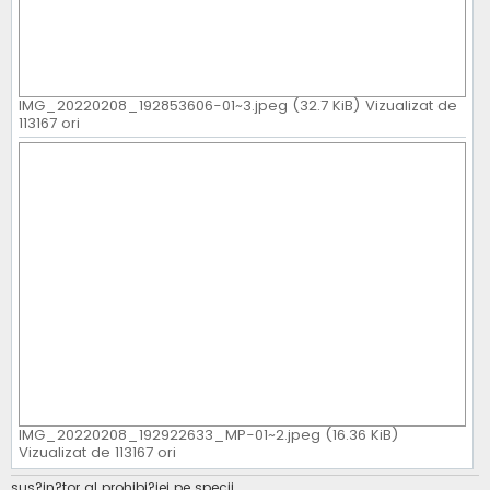
IMG_20220208_192853606-01~3.jpeg (32.7 KiB) Vizualizat de
113167 ori
IMG_20220208_192922633_MP-01~2.jpeg (16.36 KiB)
Vizualizat de 113167 ori
sus?in?tor al prohibi?iei pe specii