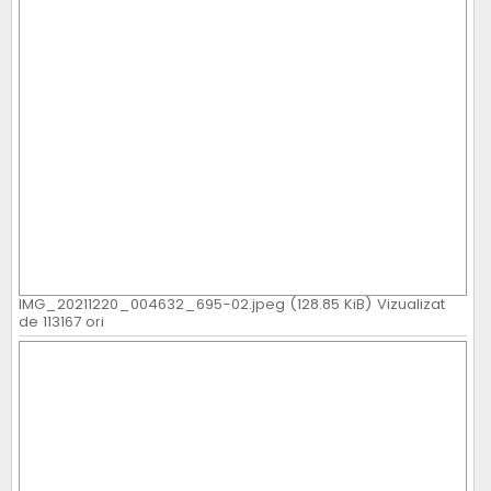
IMG_20211220_004632_695-02.jpeg (128.85 KiB) Vizualizat
de 113167 ori