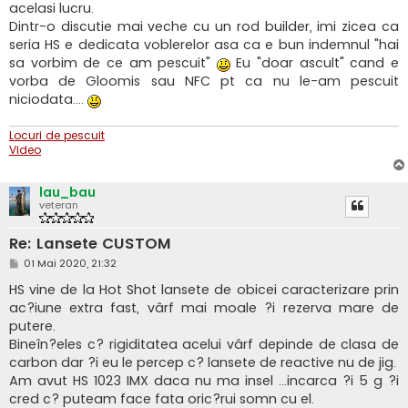
acelasi lucru.
Dintr-o discutie mai veche cu un rod builder, imi zicea ca
seria HS e dedicata voblerelor asa ca e bun indemnul "hai
sa vorbim de ce am pescuit"
Eu "doar ascult" cand e
vorba de Gloomis sau NFC pt ca nu le-am pescuit
niciodata....
Locuri de pescuit
Video
lau_bau
veteran
Re: Lansete CUSTOM
M
01 Mai 2020, 21:32
e
s
HS vine de la Hot Shot lansete de obicei caracterizare prin
a
ac?iune extra fast, vârf mai moale ?i rezerva mare de
j
putere.
Bineîn?eles c? rigiditatea acelui vârf depinde de clasa de
carbon dar ?i eu le percep c? lansete de reactive nu de jig.
Am avut HS 1023 IMX daca nu ma insel ...incarca ?i 5 g ?i
cred c? puteam face fata oric?rui somn cu el.