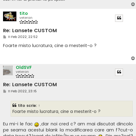
tito
veteran
Re: Lansete CUSTOM
M
11 Feb 2022, 22:52
e
s
Foarte misto lucratura, cine a mesterit-o ?
a
j
OldSVF
veteran
Re: Lansete CUSTOM
M
11 Feb 2022, 23:15
e
s
a
tito
scrie:
↑
j
Foarte misto lucratura, cine a mesterit-o ?
Eu mi-i le fac
,dar noi cred c? am mai discutat dincolo
pe seama acestui blank la modificarea care am f?cut-o
data trecut?,legat de ieftin/bun vs scump.
..Din gre?eal?