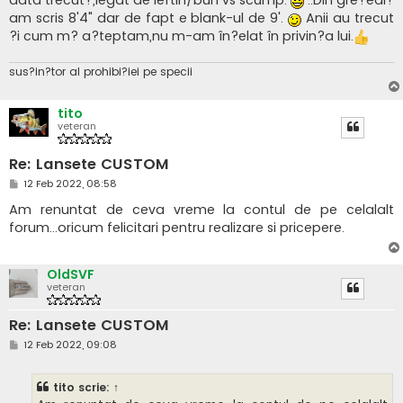
am scris 8'4" dar de fapt e blank-ul de 9'.
Anii au trecut
?i cum m? a?teptam,nu m-am în?elat în privin?a lui.
sus?in?tor al prohibi?iei pe specii
tito
veteran
Re: Lansete CUSTOM
M
12 Feb 2022, 08:58
e
s
Am renuntat de ceva vreme la contul de pe celalalt
a
forum...oricum felicitari pentru realizare si pricepere.
j
OldSVF
veteran
Re: Lansete CUSTOM
M
12 Feb 2022, 09:08
e
s
a
tito
scrie:
↑
j