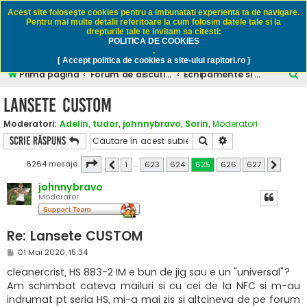
Rapitori.ro - Pescuit sportiv
Acest site foloseşte cookies pentru a imbunatati experienta ta de navigare.
Pentru mai multe detalii referitoare la cum folosim datele tale si la
drepturile tale te invitam sa citesti:
POLITICA DE COOKIES
FAQ
Înregistrare
Autentificare
.
[ Accept politica de cookies a site-ului rapitori.ro ]
C
Prima pagină
Forum de discutii despre pescuitul rapitorilor
Echipamente si accesorii
ă
Lansete CUSTOM
u
Moderatori:
Adelin
,
tudor
,
johnnybravo
,
Sorin
,
Moderatori
t
Căutare
Căutare avansată
Scrie răspuns
a
r
Pagina
625
din
627
6264 mesaje
1
…
623
624
625
626
627
Anterior
Următorul
e
johnnybravo
Moderator
Re: Lansete CUSTOM
M
01 Mai 2020, 15:34
e
s
cleanercrist, HS 883-2 IM e bun de jig sau e un "universal"?
a
Am schimbat cateva mailuri si cu cei de la NFC si m-au
j
indrumat pt seria HS, mi-a mai zis si altcineva de pe forum