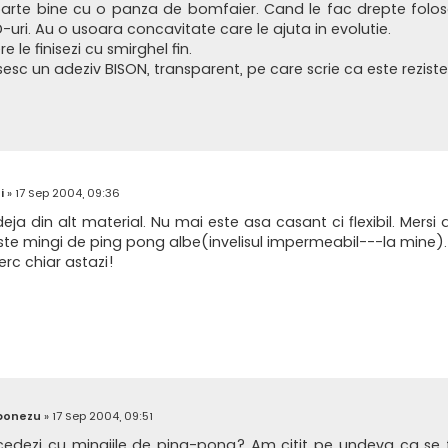
oarte bine cu o panza de bomfaier. Cand le fac drepte folosesc
-uri. Au o usoara concavitate care le ajuta in evolutie.
e le finisezi cu smirghel fin.
sesc un adeziv BISON, transparent, pe care scrie ca este rezisten
i
»
17 Sep 2004, 09:36
deja din alt material. Nu mai este asa casant ci flexibil. Mers
iste mingi de ping pong albe(invelisul impermeabil---la mine).
erc chiar astazi!
bonezu
»
17 Sep 2004, 09:51
dezi cu mingiile de ping-pong? Am citit pe undeva ca se fo