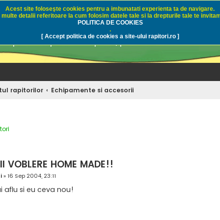
Acest site foloseşte cookies pentru a imbunatati experienta ta de navigare.
multe detalii referitoare la cum folosim datele tale si la drepturile tale te invitam
i.ro - Pescuit sportiv
POLITICA DE COOKIES
.
[ Accept politica de cookies a site-ului rapitori.ro ]
pre pescuit sportiv la rapitori, pescuitul cu naluci sa
ul rapitorilor
Echipamente si accesorii
ori
tare avansată
II VOBLERE HOME MADE!!
i
»
16 Sep 2004, 23:11
 aflu si eu ceva nou!