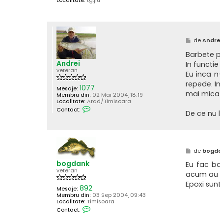
Localitate:
tg.jiu
M
de
Andre
e
s
Barbete po
a
Andrei
In functi
j
veteran
Eu inca n
repede. I
1077
Mesaje:
mai mica-
Membru din:
02 Mai 2004, 18:19
Localitate:
Arad/Timisoara
C
Contact:
De ce nu 
o
n
t
a
c
t
M
de
bogd
e
e
a
bogdank
s
z
Eu fac ba
a
ă
veteran
acum au f
j
p
e
Epoxi sun
892
Mesaje:
A
Membru din:
03 Sep 2004, 09:43
n
Localitate:
Timisoara
d
C
r
Contact:
o
e
n