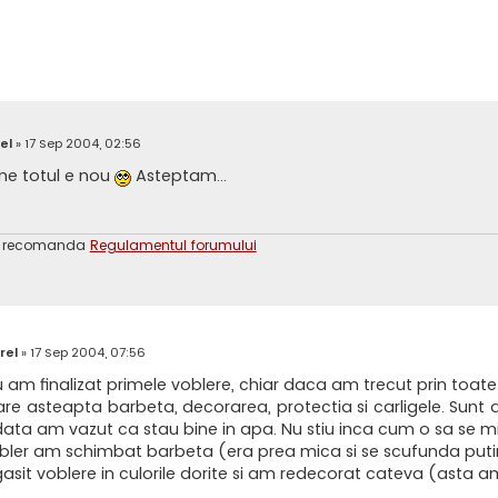
el
»
17 Sep 2004, 02:56
ne totul e nou
Asteptam...
a recomanda
Regulamentul forumului
rel
»
17 Sep 2004, 07:56
u am finalizat primele voblere, chiar daca am trecut prin toate 
re asteapta barbeta, decorarea, protectia si carligele. Sunt di
a am vazut ca stau bine in apa. Nu stiu inca cum o sa se m
obler am schimbat barbeta (era prea mica si se scufunda putin). 
asit voblere in culorile dorite si am redecorat cateva (asta am