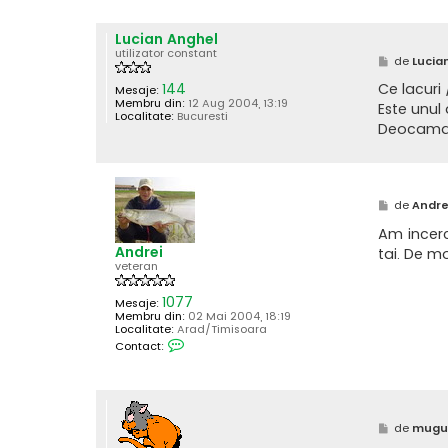
i
t
a
Lucian Anghel
c
t
utilizator constant
M
de
Lucia
e
e
a
s
144
Ce lacuri 
z
Mesaje:
a
ă
Membru din:
12 Aug 2004, 13:19
Este unul
j
p
Localitate:
Bucuresti
Deocamdat
e
b
o
g
d
a
M
de
Andre
n
e
k
s
Am incerc
a
Andrei
tai. De m
j
veteran
1077
Mesaje:
Membru din:
02 Mai 2004, 18:19
Localitate:
Arad/Timisoara
C
Contact:
o
n
t
a
c
t
M
de
mugu
e
e
a