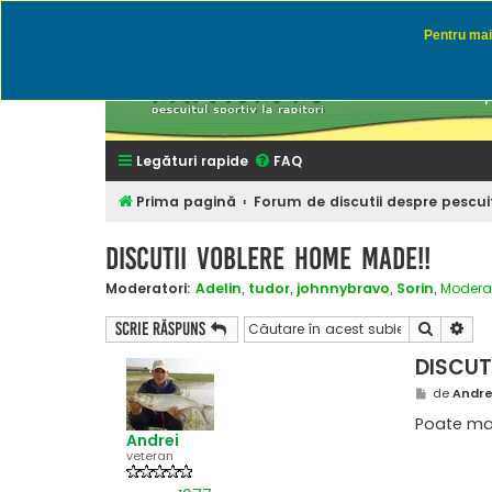
Pentru mai 
Rapitor
Discutii des
Legături rapide
FAQ
Prima pagină
Forum de discutii despre pescuit
DISCUTII VOBLERE HOME MADE!!
Moderatori:
Adelin
,
tudor
,
johnnybravo
,
Sorin
,
Moderat
Căutare
Cău
Scrie răspuns
DISCUT
M
de
Andre
e
s
Poate mai
a
Andrei
j
veteran