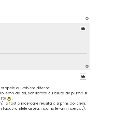
S
u
s
S
u
s
etapele cu voblere diferite:
n lemn de tei, echilibrate cu bilute de plumb si
iste
.
a fost o incercare reusita a si prins doi cleni.
 facut-o zilele astea, inca nu le-am incercat).