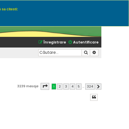
 sa citesti:
u momeli naturale
Înregistrare
Autentificare
Căutare
Căutare avansată
Pagina
1
din
324
3239 mesaje
1
2
3
4
5
…
324
Următorul