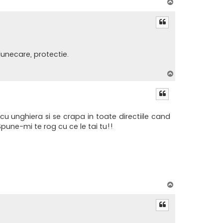
S
u
s
unecare, protectie.
S
u
s
cu unghiera si se crapa in toate directiile cand
pune-mi te rog cu ce le tai tu!!
S
u
s