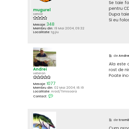
s
Se taie f
z
a
ă
pentru CD
j
mugurel
p
Dupa taier
e
senior
A
Si eu folo
n
348
Mesaje:
d
Membru din:
19 Mai 2004, 09:32
r
Localitate:
tg.jiu
e
i
M
de
Andre
e
s
Ala este 
a
Andrei
rost de n
j
veteran
Poate inc
1077
Mesaje:
Membru din:
02 Mai 2004, 18:19
Localitate:
Arad/Timisoara
C
Contact:
o
n
t
a
c
t
M
de
trom
e
e
a
s
Cum proce
z