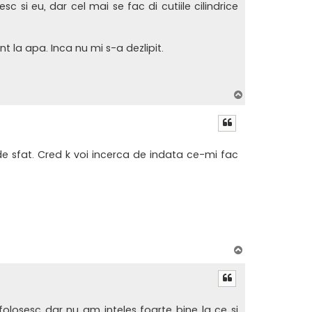
 si eu, dar cel mai se fac di cutiile cilindrice
t la apa. Inca nu mi s-a dezlipit.
S
u
s
i de sfat. Cred k voi incerca de indata ce-mi fac
S
u
s
losesc dar nu am inteles foarte bine la ce si