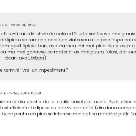
i
»
17 Sep 2004, 08:49
ti sa-ti faci din sticle de cola ed 2L pt k sunt ceva mai groase
e de lipici o sa ramana acolo pe viata sau o sa pice dupa cate
-am gasit lipiciul bun, asa ca inca imi mai pica. Nu e asta o
nca ma mai gandesc ce material as mai putea folosi, dar inca
-clean, avat, biban).
le termini! Vre-un impediment?
ank
»
17 Sep 2004, 08:59
rbetele din plastic de la cutiile casetelor audio. Sunt chiar 
ost eficiente. Le lipesc cu adezivi epoxidici (din doua componen
t bune pentru ca pina se intaresc mai pot sa modelez putin "i