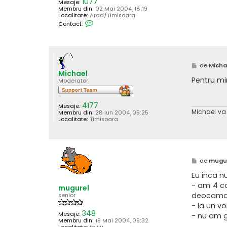
1077
Mesaje:
Membru din:
02 Mai 2004, 18:19
Localitate:
Arad/Timisoara
C
Contact:
o
n
t
a
c
t
M
de
Micha
e
e
Michael
a
s
Pentru mi
z
Moderator
a
ă
j
p
e
4177
Mesaje:
A
Michael v
Membru din:
28 Iun 2004, 05:25
n
Localitate:
Timisoara
d
r
e
i
M
de
mugu
e
s
Eu inca n
a
- am 4 ca
j
mugurel
deocamdat
senior
- la un v
348
Mesaje:
- nu am g
Membru din:
19 Mai 2004, 09:32