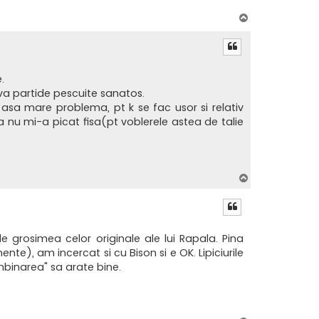
S
u
s
.
va partide pescuite sanatos.
 asa mare problema, pt k se fac usor si relativ
 nu mi-a picat fisa(pt voblerele astea de talie
S
u
s
de grosimea celor originale ale lui Rapala. Pina
te), am incercat si cu Bison si e OK. Lipiciurile
mbinarea" sa arate bine.