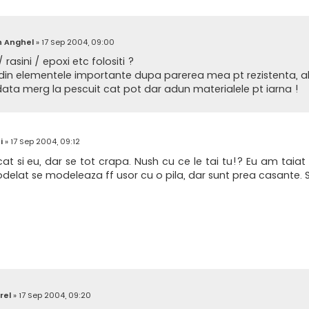
n Anghel
»
17 Sep 2004, 09:00
/ rasini / epoxi etc folositi ?
 din elementele importante dupa parerea mea pt rezistenta, al
a merg la pescuit cat pot dar adun materialele pt iarna !
i
»
17 Sep 2004, 09:12
at si eu, dar se tot crapa. Nush cu ce le tai tu!? Eu am taiat 
odelat se modeleaza ff usor cu o pila, dar sunt prea casante. S
rel
»
17 Sep 2004, 09:20