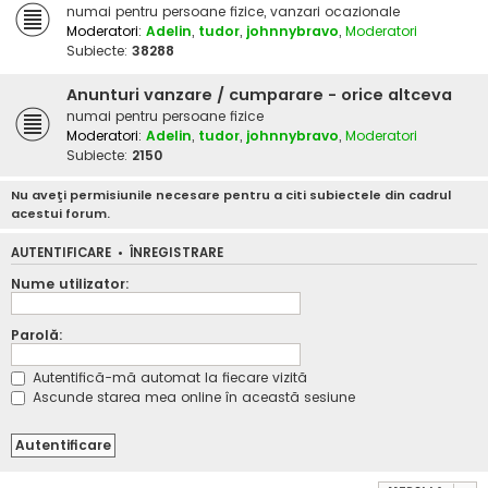
numai pentru persoane fizice, vanzari ocazionale
Moderatori:
Adelin
,
tudor
,
johnnybravo
,
Moderatori
Subiecte:
38288
Anunturi vanzare / cumparare - orice altceva
numai pentru persoane fizice
Moderatori:
Adelin
,
tudor
,
johnnybravo
,
Moderatori
Subiecte:
2150
Nu aveţi permisiunile necesare pentru a citi subiectele din cadrul
acestui forum.
AUTENTIFICARE
•
ÎNREGISTRARE
Nume utilizator:
Parolă:
Autentifică-mă automat la fiecare vizită
Ascunde starea mea online în această sesiune