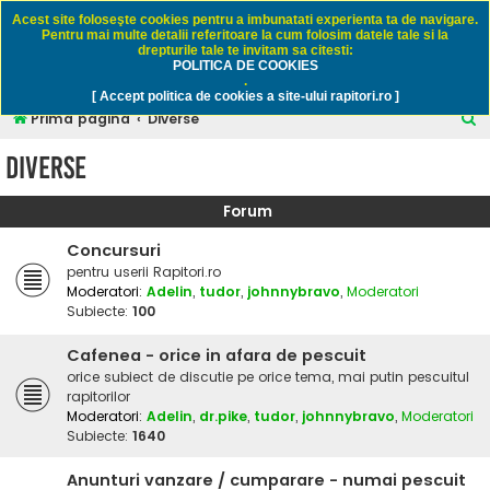
Rapitori.ro - Pescuit sportiv
Acest site foloseşte cookies pentru a imbunatati experienta ta de navigare.
Pentru mai multe detalii referitoare la cum folosim datele tale si la
drepturile tale te invitam sa citesti:
POLITICA DE COOKIES
FAQ
Înregistrare
Autentificare
.
[ Accept politica de cookies a site-ului rapitori.ro ]
C
Prima pagină
Diverse
ă
Diverse
u
t
Forum
a
Concursuri
r
pentru userii Rapitori.ro
e
Moderatori:
Adelin
,
tudor
,
johnnybravo
,
Moderatori
Subiecte:
100
Cafenea - orice in afara de pescuit
orice subiect de discutie pe orice tema, mai putin pescuitul
rapitorilor
Moderatori:
Adelin
,
dr.pike
,
tudor
,
johnnybravo
,
Moderatori
Subiecte:
1640
Anunturi vanzare / cumparare - numai pescuit