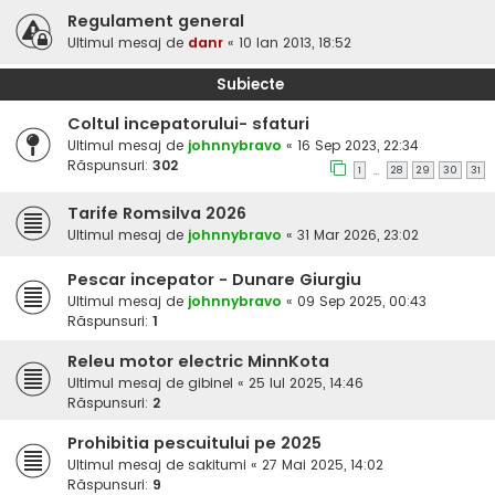
Regulament general
Ultimul mesaj de
danr
«
10 Ian 2013, 18:52
Subiecte
Coltul incepatorului- sfaturi
Ultimul mesaj de
johnnybravo
«
16 Sep 2023, 22:34
Răspunsuri:
302
1
28
29
30
31
…
Tarife Romsilva 2026
Ultimul mesaj de
johnnybravo
«
31 Mar 2026, 23:02
Pescar incepator - Dunare Giurgiu
Ultimul mesaj de
johnnybravo
«
09 Sep 2025, 00:43
Răspunsuri:
1
Releu motor electric MinnKota
Ultimul mesaj de
gibinel
«
25 Iul 2025, 14:46
Răspunsuri:
2
Prohibitia pescuitului pe 2025
Ultimul mesaj de
sakitumi
«
27 Mai 2025, 14:02
Răspunsuri:
9