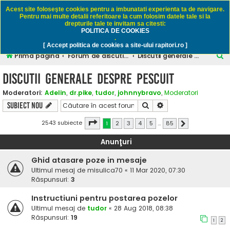
Rapitori.ro - Pescuit sportiv
Acest site foloseşte cookies pentru a imbunatati experienta ta de navigare.
Pentru mai multe detalii referitoare la cum folosim datele tale si la
drepturile tale te invitam sa citesti:
POLITICA DE COOKIES
FAQ
Înregistrare
Autentificare
.
[ Accept politica de cookies a site-ului rapitori.ro ]
C
Prima pagină
Forum de discutii despre pescuitul rapitorilor
Discutii generale despre pescuit
ă
Discutii generale despre pescuit
u
Moderatori:
Adelin
,
dr.pike
,
tudor
,
johnnybravo
,
Moderatori
t
Căutare
Căutare avansată
Subiect nou
a
r
Pagina
1
din
85
2543 subiecte
1
2
3
4
5
…
85
Următorul
e
Anunţuri
Ghid atasare poze in mesaje
Ultimul mesaj de
misulica70
«
11 Mar 2020, 07:30
Răspunsuri:
3
Instructiuni pentru postarea pozelor
Ultimul mesaj de
tudor
«
28 Aug 2018, 08:38
Răspunsuri:
19
1
2