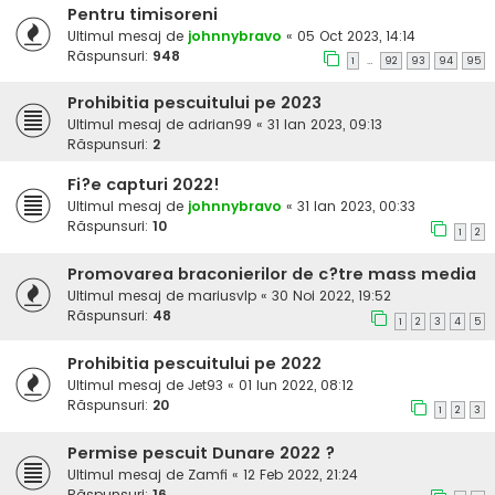
Pentru timisoreni
Ultimul mesaj de
johnnybravo
«
05 Oct 2023, 14:14
Răspunsuri:
948
1
92
93
94
95
…
Prohibitia pescuitului pe 2023
Ultimul mesaj de
adrian99
«
31 Ian 2023, 09:13
Răspunsuri:
2
Fi?e capturi 2022!
Ultimul mesaj de
johnnybravo
«
31 Ian 2023, 00:33
Răspunsuri:
10
1
2
Promovarea braconierilor de c?tre mass media
Ultimul mesaj de
mariusvlp
«
30 Noi 2022, 19:52
Răspunsuri:
48
1
2
3
4
5
Prohibitia pescuitului pe 2022
Ultimul mesaj de
Jet93
«
01 Iun 2022, 08:12
Răspunsuri:
20
1
2
3
Permise pescuit Dunare 2022 ?
Ultimul mesaj de
Zamfi
«
12 Feb 2022, 21:24
Răspunsuri:
16