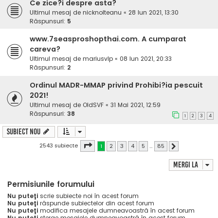
Ce zice?i despre asta?
Ultimul mesaj de
nicknolteanu
«
28 Iun 2021, 13:30
Răspunsuri:
5
www.7seasproshopthai.com. A cumparat
careva?
Ultimul mesaj de
mariusvlp
«
08 Iun 2021, 20:33
Răspunsuri:
2
Ordinul MADR-MMAP privind Prohibi?ia pescuit
2021!
Ultimul mesaj de
OldSVF
«
31 Mai 2021, 12:59
Răspunsuri:
38
1
2
3
4
Subiect nou
Pagina
1
din
85
2543 subiecte
1
2
3
4
5
…
85
Următorul
Mergi la
Permisiunile forumului
Nu puteţi
scrie subiecte noi în acest forum
Nu puteţi
răspunde subiectelor din acest forum
Nu puteţi
modifica mesajele dumneavoastră în acest forum
Nu puteţi
şterge mesajele dumneavoastră în acest forum