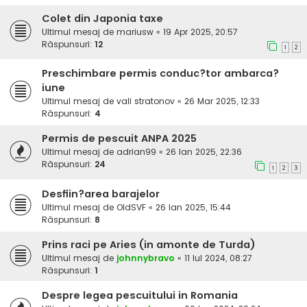
Colet din Japonia taxe
Ultimul mesaj de
mariusw
«
19 Apr 2025, 20:57
Răspunsuri:
12
1
2
Preschimbare permis conduc?tor ambarca?
iune
Ultimul mesaj de
vali stratonov
«
26 Mar 2025, 12:33
Răspunsuri:
4
Permis de pescuit ANPA 2025
Ultimul mesaj de
adrian99
«
26 Ian 2025, 22:36
Răspunsuri:
24
1
2
3
Desfiin?area barajelor
Ultimul mesaj de
OldSVF
«
26 Ian 2025, 15:44
Răspunsuri:
8
Prins raci pe Aries (in amonte de Turda)
Ultimul mesaj de
johnnybravo
«
11 Iul 2024, 08:27
Răspunsuri:
1
Despre legea pescuitului in Romania