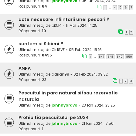
Ultimul mesaj de
johnnybravo
«
06 Iun 2024, 20:24
Răspunsuri:
64
1
4
5
6
7
…
acte necesare infiintarii unei pescarii?
Ultimul mesaj de
pi3.14
«
11 Mai 2024, 14:25
Răspunsuri:
10
1
2
suntem si Sibieni ?
Ultimul mesaj de
OldSVF
«
05 Feb 2024, 15:16
Răspunsuri:
8495
1
847
848
849
850
…
ANPA
Ultimul mesaj de
adrian99
«
02 Feb 2024, 09:32
Răspunsuri:
22
1
2
3
Pescuitul in parc natural si/sau rezervatie
naturala
Ultimul mesaj de
johnnybravo
«
23 Ian 2024, 23:25
Prohibitia pescuitului pe 2024
Ultimul mesaj de
johnnybravo
«
21 Ian 2024, 17:50
Răspunsuri:
1