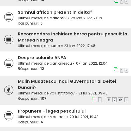
1
2
Somnul african prezent in delta?
Ultimul mesaj de
adrian99
«
28 Ian 2022, 21:38
Răspunsuri:
5
Recomandare inchiriere barca pentru pescuit la
Mareea Neagra
Ultimul mesaj de
surub
«
23 Ian 2022, 17:48
Despre salariile ANPA
Ultimul mesaj de
dan.anescu
«
07 Ian 2022, 12:04
Răspunsuri:
12
1
2
Malin Musatescu, noul Guvernator al Deltei
Dunarii?
Ultimul mesaj de
vali stratonov
«
21 Iul 2021, 09:43
Răspunsuri:
107
1
8
9
10
11
…
Propunere - legea pescuitului
Ultimul mesaj de
Maniacs
«
20 Iul 2021, 19:43
Răspunsuri:
4