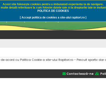
Acest site foloseşte cookies pentru a imbunatati experienta ta de navigare.
multe detalii referitoare la cum folosim datele tale si la drepturile tale te invitam
i.ro - Pescuit sportiv
POLITICA DE COOKIES
.
[ Accept politica de cookies a site-ului rapitori.ro ]
pre pescuit sportiv la rapitori, pescuitul cu naluci sa
i de acord cu Politica Cookie a site-ului Rapitori.ro - Pescuit sportiv 
Contactează-ne
Poli