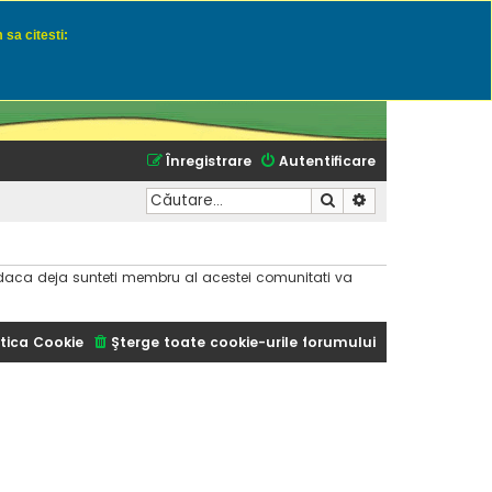
 sa citesti:
u momeli naturale
Înregistrare
Autentificare
Căutare
Căutare avansată
dar daca deja sunteti membru al acestei comunitati va
tica Cookie
Şterge toate cookie-urile forumului