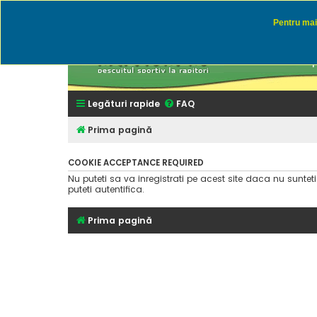
Pentru mai 
Rapitor
Discutii des
Legături rapide
FAQ
Prima pagină
COOKIE ACCEPTANCE REQUIRED
Nu puteti sa va inregistrati pe acest site daca nu suntet
puteti autentifica.
Prima pagină