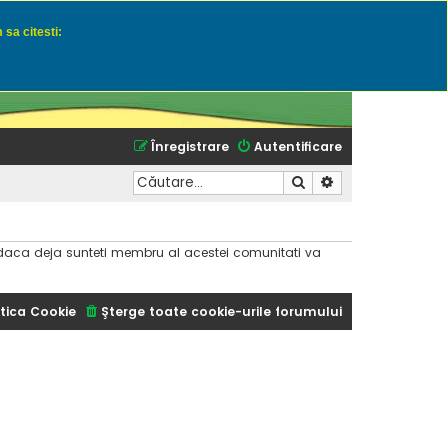
 sa citesti:
u momeli naturale
Înregistrare
Autentificare
Căutare
Căutare avansată
dar daca deja sunteti membru al acestei comunitati va
tica Cookie
Şterge toate cookie-urile forumului