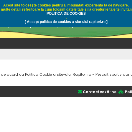
Acest site foloseşte cookies pentru a imbunatati experienta ta de navigare.
multe detalii referitoare la cum folosim datele tale si la drepturile tale te invitam
i.ro - Pescuit sportiv
POLITICA DE COOKIES
.
[ Accept politica de cookies a site-ului rapitori.ro ]
pre pescuit sportiv la rapitori, pescuitul cu naluci sa
i de acord cu Politica Cookie a site-ului Rapitori.ro - Pescuit sportiv 
Contactează-ne
Poli