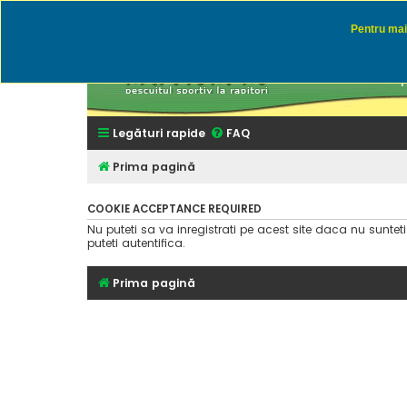
Pentru mai 
Rapitor
Discutii des
Legături rapide
FAQ
Prima pagină
COOKIE ACCEPTANCE REQUIRED
Nu puteti sa va inregistrati pe acest site daca nu suntet
puteti autentifica.
Prima pagină