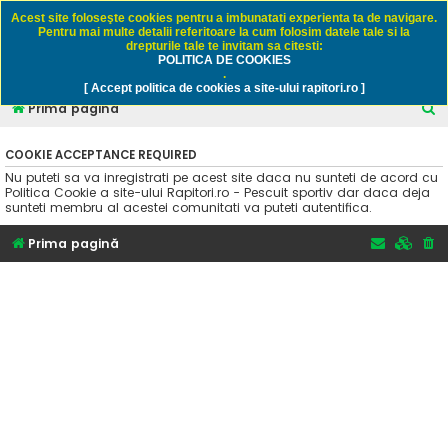
Rapitori.ro - Pescuit sportiv
Acest site foloseşte cookies pentru a imbunatati experienta ta de navigare.
Pentru mai multe detalii referitoare la cum folosim datele tale si la
drepturile tale te invitam sa citesti:
POLITICA DE COOKIES
FAQ
Înregistrare
Autentificare
.
[ Accept politica de cookies a site-ului rapitori.ro ]
C
Prima pagină
ă
COOKIE ACCEPTANCE REQUIRED
u
Nu puteti sa va inregistrati pe acest site daca nu sunteti de acord cu
t
Politica Cookie a site-ului Rapitori.ro - Pescuit sportiv dar daca deja
sunteti membru al acestei comunitati va puteti autentifica.
a
r
Prima pagină
e