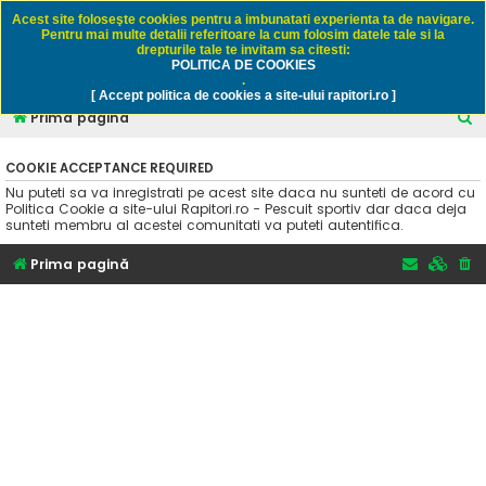
Rapitori.ro - Pescuit sportiv
Acest site foloseşte cookies pentru a imbunatati experienta ta de navigare.
Pentru mai multe detalii referitoare la cum folosim datele tale si la
drepturile tale te invitam sa citesti:
POLITICA DE COOKIES
FAQ
Înregistrare
Autentificare
.
[ Accept politica de cookies a site-ului rapitori.ro ]
C
Prima pagină
ă
COOKIE ACCEPTANCE REQUIRED
u
Nu puteti sa va inregistrati pe acest site daca nu sunteti de acord cu
t
Politica Cookie a site-ului Rapitori.ro - Pescuit sportiv dar daca deja
sunteti membru al acestei comunitati va puteti autentifica.
a
r
Prima pagină
e