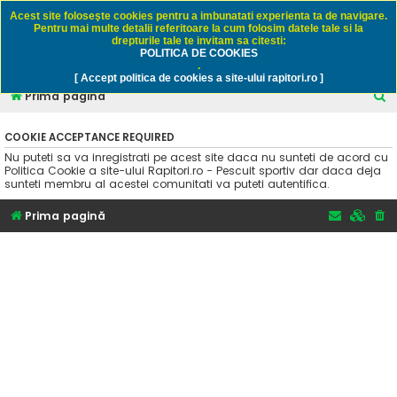
Rapitori.ro - Pescuit sportiv
Acest site foloseşte cookies pentru a imbunatati experienta ta de navigare.
Pentru mai multe detalii referitoare la cum folosim datele tale si la
drepturile tale te invitam sa citesti:
POLITICA DE COOKIES
FAQ
Înregistrare
Autentificare
.
[ Accept politica de cookies a site-ului rapitori.ro ]
C
Prima pagină
ă
COOKIE ACCEPTANCE REQUIRED
u
Nu puteti sa va inregistrati pe acest site daca nu sunteti de acord cu
t
Politica Cookie a site-ului Rapitori.ro - Pescuit sportiv dar daca deja
sunteti membru al acestei comunitati va puteti autentifica.
a
r
Prima pagină
e