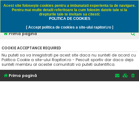
Rapitori.ro - Pescuit sportiv
Acest site foloseşte cookies pentru a imbunatati experienta ta de navigare.
Pentru mai multe detalii referitoare la cum folosim datele tale si la
drepturile tale te invitam sa citesti:
POLITICA DE COOKIES
FAQ
Înregistrare
Autentificare
.
[ Accept politica de cookies a site-ului rapitori.ro ]
C
Prima pagină
ă
COOKIE ACCEPTANCE REQUIRED
u
Nu puteti sa va inregistrati pe acest site daca nu sunteti de acord cu
t
Politica Cookie a site-ului Rapitori.ro - Pescuit sportiv dar daca deja
sunteti membru al acestei comunitati va puteti autentifica.
a
r
Prima pagină
e