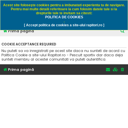
Rapitori.ro - Pescuit sportiv
Acest site foloseşte cookies pentru a imbunatati experienta ta de navigare.
Pentru mai multe detalii referitoare la cum folosim datele tale si la
drepturile tale te invitam sa citesti:
POLITICA DE COOKIES
FAQ
Înregistrare
Autentificare
.
[ Accept politica de cookies a site-ului rapitori.ro ]
C
Prima pagină
ă
COOKIE ACCEPTANCE REQUIRED
u
Nu puteti sa va inregistrati pe acest site daca nu sunteti de acord cu
t
Politica Cookie a site-ului Rapitori.ro - Pescuit sportiv dar daca deja
sunteti membru al acestei comunitati va puteti autentifica.
a
r
Prima pagină
e