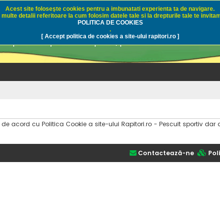
Acest site foloseşte cookies pentru a imbunatati experienta ta de navigare.
multe detalii referitoare la cum folosim datele tale si la drepturile tale te invitam
i.ro - Pescuit sportiv
POLITICA DE COOKIES
.
[ Accept politica de cookies a site-ului rapitori.ro ]
pre pescuit sportiv la rapitori, pescuitul cu naluci sa
i de acord cu Politica Cookie a site-ului Rapitori.ro - Pescuit sportiv 
Contactează-ne
Poli