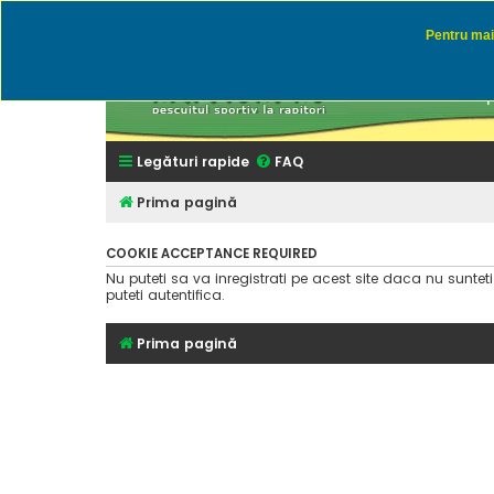
Pentru mai 
Rapitor
Discutii des
Legături rapide
FAQ
Prima pagină
COOKIE ACCEPTANCE REQUIRED
Nu puteti sa va inregistrati pe acest site daca nu suntet
puteti autentifica.
Prima pagină