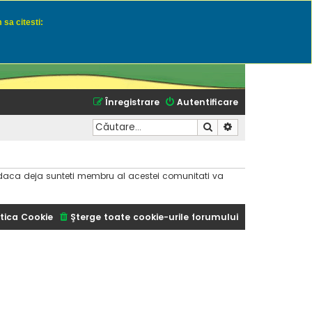
 sa citesti:
u momeli naturale
Înregistrare
Autentificare
Căutare
Căutare avansată
dar daca deja sunteti membru al acestei comunitati va
tica Cookie
Şterge toate cookie-urile forumului