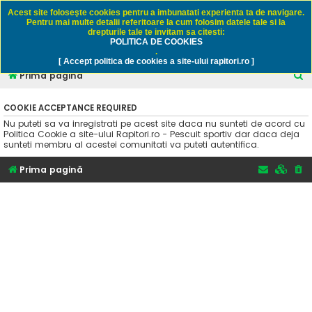
Rapitori.ro - Pescuit sportiv
Acest site foloseşte cookies pentru a imbunatati experienta ta de navigare.
Pentru mai multe detalii referitoare la cum folosim datele tale si la
drepturile tale te invitam sa citesti:
POLITICA DE COOKIES
FAQ
Înregistrare
Autentificare
.
[ Accept politica de cookies a site-ului rapitori.ro ]
C
Prima pagină
ă
COOKIE ACCEPTANCE REQUIRED
u
Nu puteti sa va inregistrati pe acest site daca nu sunteti de acord cu
t
Politica Cookie a site-ului Rapitori.ro - Pescuit sportiv dar daca deja
sunteti membru al acestei comunitati va puteti autentifica.
a
r
Prima pagină
e