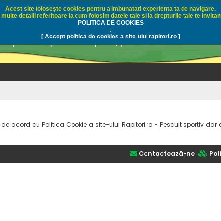
Acest site foloseşte cookies pentru a imbunatati experienta ta de navigare.
multe detalii referitoare la cum folosim datele tale si la drepturile tale te invitam
i.ro - Pescuit sportiv
POLITICA DE COOKIES
.
[ Accept politica de cookies a site-ului rapitori.ro ]
pre pescuit sportiv la rapitori, pescuitul cu naluci sa
i de acord cu Politica Cookie a site-ului Rapitori.ro - Pescuit sportiv 
Contactează-ne
Poli