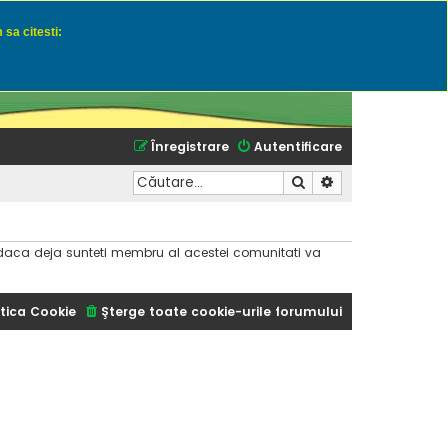
 sa citesti:
u momeli naturale
Înregistrare
Autentificare
Căutare
Căutare avansată
dar daca deja sunteti membru al acestei comunitati va
tica Cookie
Şterge toate cookie-urile forumului