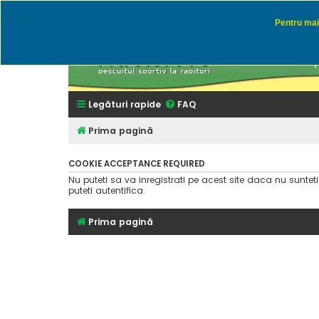
Pentru mai 
Rapitor
Discutii des
Legături rapide
FAQ
Prima pagină
COOKIE ACCEPTANCE REQUIRED
Nu puteti sa va inregistrati pe acest site daca nu suntet
puteti autentifica.
Prima pagină