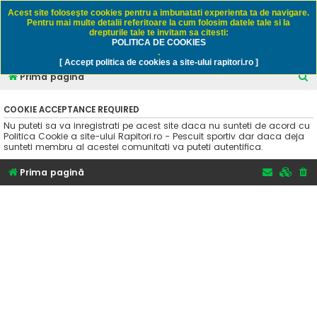
Rapitori.ro - Pescuit sportiv
Acest site foloseşte cookies pentru a imbunatati experienta ta de navigare.
Pentru mai multe detalii referitoare la cum folosim datele tale si la
drepturile tale te invitam sa citesti:
POLITICA DE COOKIES
FAQ
Înregistrare
Autentificare
.
[ Accept politica de cookies a site-ului rapitori.ro ]
C
Prima pagină
ă
COOKIE ACCEPTANCE REQUIRED
u
Nu puteti sa va inregistrati pe acest site daca nu sunteti de acord cu
t
Politica Cookie a site-ului Rapitori.ro - Pescuit sportiv dar daca deja
sunteti membru al acestei comunitati va puteti autentifica.
a
r
Prima pagină
e