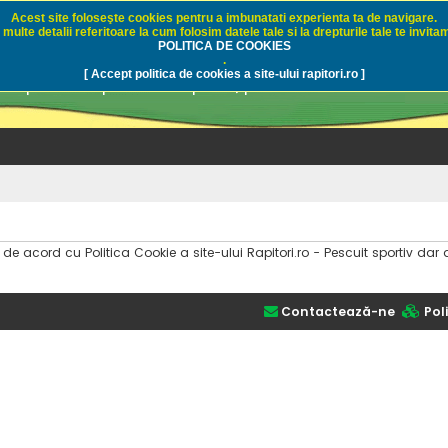
Acest site foloseşte cookies pentru a imbunatati experienta ta de navigare.
multe detalii referitoare la cum folosim datele tale si la drepturile tale te invitam
i.ro - Pescuit sportiv
POLITICA DE COOKIES
.
[ Accept politica de cookies a site-ului rapitori.ro ]
pre pescuit sportiv la rapitori, pescuitul cu naluci sa
i de acord cu Politica Cookie a site-ului Rapitori.ro - Pescuit sportiv 
Contactează-ne
Poli