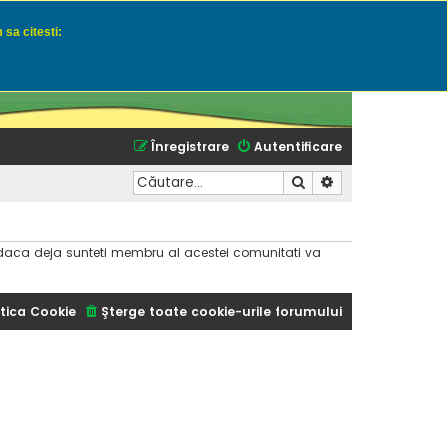
 sa citesti:
u momeli naturale
Înregistrare
Autentificare
Căutare
Căutare avansată
dar daca deja sunteti membru al acestei comunitati va
tica Cookie
Şterge toate cookie-urile forumului