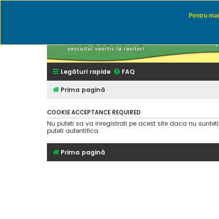
Pentru mai 
Rapitor
Discutii des
Legături rapide
FAQ
Prima pagină
COOKIE ACCEPTANCE REQUIRED
Nu puteti sa va inregistrati pe acest site daca nu suntet
puteti autentifica.
Prima pagină