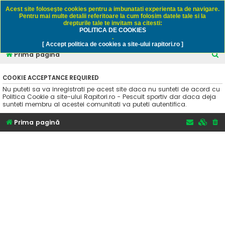
Rapitori.ro - Pescuit sportiv
Acest site foloseşte cookies pentru a imbunatati experienta ta de navigare.
Pentru mai multe detalii referitoare la cum folosim datele tale si la
drepturile tale te invitam sa citesti:
POLITICA DE COOKIES
FAQ
Înregistrare
Autentificare
.
[ Accept politica de cookies a site-ului rapitori.ro ]
C
Prima pagină
ă
COOKIE ACCEPTANCE REQUIRED
u
Nu puteti sa va inregistrati pe acest site daca nu sunteti de acord cu
t
Politica Cookie a site-ului Rapitori.ro - Pescuit sportiv dar daca deja
sunteti membru al acestei comunitati va puteti autentifica.
a
r
Prima pagină
e