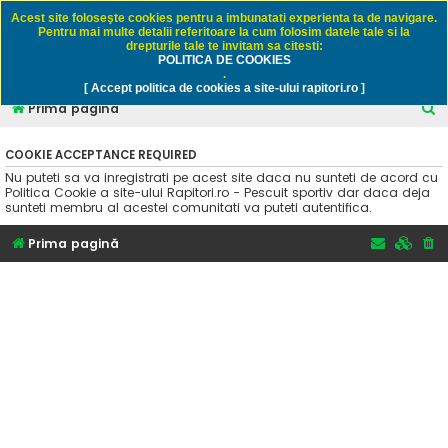
Rapitori.ro - Pescuit sportiv
Acest site foloseşte cookies pentru a imbunatati experienta ta de navigare.
Pentru mai multe detalii referitoare la cum folosim datele tale si la
drepturile tale te invitam sa citesti:
POLITICA DE COOKIES
FAQ
Înregistrare
Autentificare
.
[ Accept politica de cookies a site-ului rapitori.ro ]
C
Prima pagină
ă
COOKIE ACCEPTANCE REQUIRED
u
Nu puteti sa va inregistrati pe acest site daca nu sunteti de acord cu
t
Politica Cookie a site-ului Rapitori.ro - Pescuit sportiv dar daca deja
sunteti membru al acestei comunitati va puteti autentifica.
a
r
Prima pagină
e