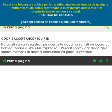
Rapitori.ro - Pescuit sportiv
Acest site foloseşte cookies pentru a imbunatati experienta ta de navigare.
Pentru mai multe detalii referitoare la cum folosim datele tale si la
drepturile tale te invitam sa citesti:
POLITICA DE COOKIES
FAQ
Înregistrare
Autentificare
.
[ Accept politica de cookies a site-ului rapitori.ro ]
C
Prima pagină
ă
COOKIE ACCEPTANCE REQUIRED
u
Nu puteti sa va inregistrati pe acest site daca nu sunteti de acord cu
t
Politica Cookie a site-ului Rapitori.ro - Pescuit sportiv dar daca deja
sunteti membru al acestei comunitati va puteti autentifica.
a
r
Prima pagină
e