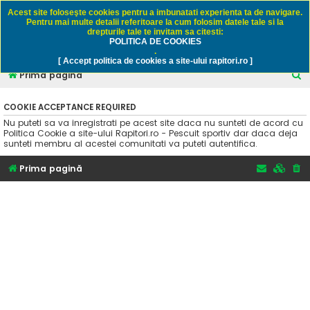
Rapitori.ro - Pescuit sportiv
Acest site foloseşte cookies pentru a imbunatati experienta ta de navigare.
Pentru mai multe detalii referitoare la cum folosim datele tale si la
drepturile tale te invitam sa citesti:
POLITICA DE COOKIES
FAQ
Înregistrare
Autentificare
.
[ Accept politica de cookies a site-ului rapitori.ro ]
C
Prima pagină
ă
COOKIE ACCEPTANCE REQUIRED
u
Nu puteti sa va inregistrati pe acest site daca nu sunteti de acord cu
t
Politica Cookie a site-ului Rapitori.ro - Pescuit sportiv dar daca deja
sunteti membru al acestei comunitati va puteti autentifica.
a
r
Prima pagină
e