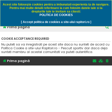
Rapitori.ro - Pescuit sportiv
Acest site foloseşte cookies pentru a imbunatati experienta ta de navigare.
Pentru mai multe detalii referitoare la cum folosim datele tale si la
drepturile tale te invitam sa citesti:
POLITICA DE COOKIES
FAQ
Înregistrare
Autentificare
.
[ Accept politica de cookies a site-ului rapitori.ro ]
C
Prima pagină
ă
COOKIE ACCEPTANCE REQUIRED
u
Nu puteti sa va inregistrati pe acest site daca nu sunteti de acord cu
t
Politica Cookie a site-ului Rapitori.ro - Pescuit sportiv dar daca deja
sunteti membru al acestei comunitati va puteti autentifica.
a
r
Prima pagină
e