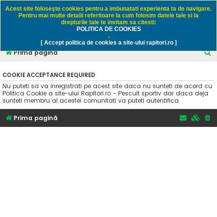
Rapitori.ro - Pescuit sportiv
Acest site foloseşte cookies pentru a imbunatati experienta ta de navigare.
Pentru mai multe detalii referitoare la cum folosim datele tale si la
drepturile tale te invitam sa citesti:
POLITICA DE COOKIES
FAQ
Înregistrare
Autentificare
.
[ Accept politica de cookies a site-ului rapitori.ro ]
C
Prima pagină
ă
COOKIE ACCEPTANCE REQUIRED
u
Nu puteti sa va inregistrati pe acest site daca nu sunteti de acord cu
t
Politica Cookie a site-ului Rapitori.ro - Pescuit sportiv dar daca deja
sunteti membru al acestei comunitati va puteti autentifica.
a
r
Prima pagină
e