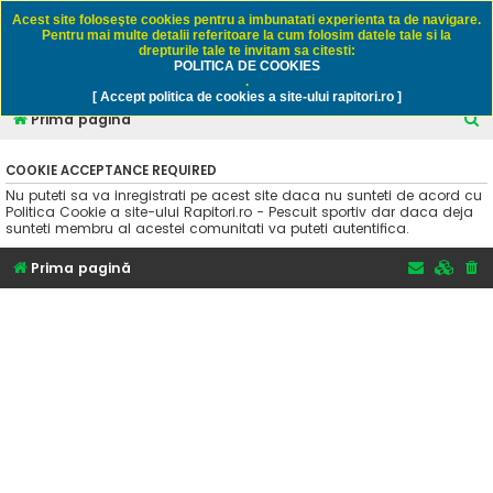
Rapitori.ro - Pescuit sportiv
Acest site foloseşte cookies pentru a imbunatati experienta ta de navigare.
Pentru mai multe detalii referitoare la cum folosim datele tale si la
drepturile tale te invitam sa citesti:
POLITICA DE COOKIES
FAQ
Înregistrare
Autentificare
.
[ Accept politica de cookies a site-ului rapitori.ro ]
C
Prima pagină
ă
COOKIE ACCEPTANCE REQUIRED
u
Nu puteti sa va inregistrati pe acest site daca nu sunteti de acord cu
t
Politica Cookie a site-ului Rapitori.ro - Pescuit sportiv dar daca deja
sunteti membru al acestei comunitati va puteti autentifica.
a
r
Prima pagină
e