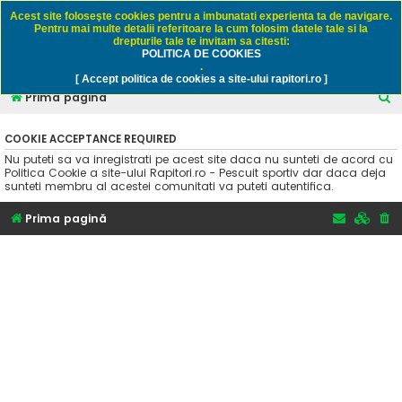
Rapitori.ro - Pescuit sportiv
Acest site foloseşte cookies pentru a imbunatati experienta ta de navigare.
Pentru mai multe detalii referitoare la cum folosim datele tale si la
drepturile tale te invitam sa citesti:
POLITICA DE COOKIES
FAQ
Înregistrare
Autentificare
.
[ Accept politica de cookies a site-ului rapitori.ro ]
C
Prima pagină
ă
COOKIE ACCEPTANCE REQUIRED
u
Nu puteti sa va inregistrati pe acest site daca nu sunteti de acord cu
t
Politica Cookie a site-ului Rapitori.ro - Pescuit sportiv dar daca deja
sunteti membru al acestei comunitati va puteti autentifica.
a
r
Prima pagină
e