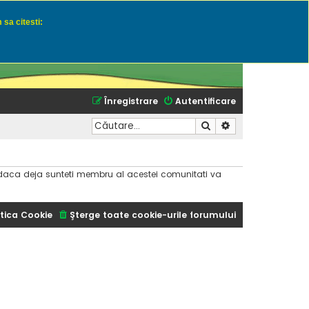
 sa citesti:
u momeli naturale
Înregistrare
Autentificare
Căutare
Căutare avansată
dar daca deja sunteti membru al acestei comunitati va
tica Cookie
Şterge toate cookie-urile forumului