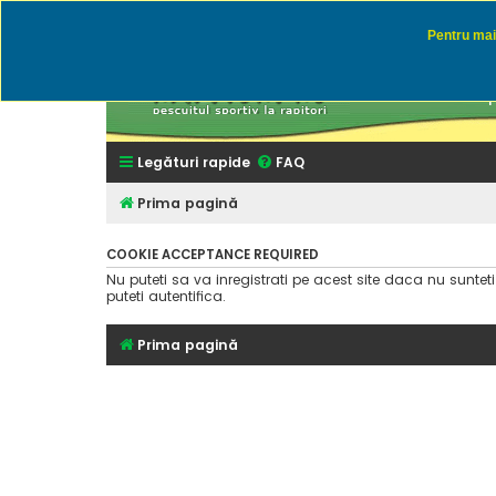
Pentru mai 
Rapitor
Discutii des
Legături rapide
FAQ
Prima pagină
COOKIE ACCEPTANCE REQUIRED
Nu puteti sa va inregistrati pe acest site daca nu suntet
puteti autentifica.
Prima pagină