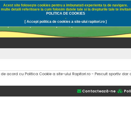
Acest site foloseşte cookies pentru a imbunatati experienta ta de navigare.
multe detalii referitoare la cum folosim datele tale si la drepturile tale te invitam
i.ro - Pescuit sportiv
POLITICA DE COOKIES
.
[ Accept politica de cookies a site-ului rapitori.ro ]
pre pescuit sportiv la rapitori, pescuitul cu naluci sa
i de acord cu Politica Cookie a site-ului Rapitori.ro - Pescuit sportiv 
Contactează-ne
Poli