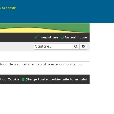
 sa citesti:
u momeli naturale
Înregistrare
Autentificare
Căutare
Căutare avansată
dar daca deja sunteti membru al acestei comunitati va
tica Cookie
Şterge toate cookie-urile forumului