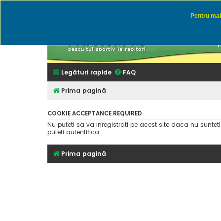
Pentru mai 
Rapitor
Discutii des
Legături rapide
FAQ
Prima pagină
COOKIE ACCEPTANCE REQUIRED
Nu puteti sa va inregistrati pe acest site daca nu suntet
puteti autentifica.
Prima pagină