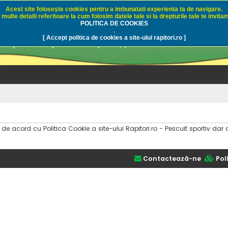
Acest site foloseşte cookies pentru a imbunatati experienta ta de navigare.
multe detalii referitoare la cum folosim datele tale si la drepturile tale te invitam
i.ro - Pescuit sportiv
POLITICA DE COOKIES
.
[ Accept politica de cookies a site-ului rapitori.ro ]
pre pescuit sportiv la rapitori, pescuitul cu naluci sa
i de acord cu Politica Cookie a site-ului Rapitori.ro - Pescuit sportiv 
Contactează-ne
Poli